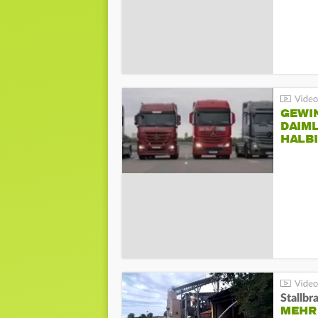
GEWI
DAIM
HALB
Stallbr
MEHR 