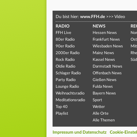
Du bist hier:
www.FFH.de
>>>
Video
RADIO
NEWS
RE
FFH Live
Hessen News
Nor
80er Radio
Frankfurt News
Ost
90er Radio
Wiesbaden News
Mit
2000er Radio
Mainz News
Rhe
Rock Radio
Kassel News
Süd
Oldie Radio
Darmstadt News
Schlager Radio
Offenbach News
Party Radio
Gießen News
Lounge Radio
Fulda News
Weihnachtsradio
Bayern News
Meditationsradio
Sport
Top 40
Wetter
Playlist
Alle Orte
Alle Themen
Impressum und Datenschutz
Cookie-Einste