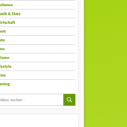
ktionen
sik & Stars
rtschaft
ort
uto
ino
issen
festyle
ise
aming