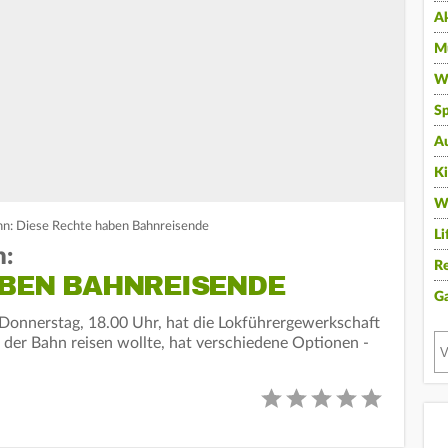
A
Mu
Wi
Sp
A
K
W
hn: Diese Rechte haben Bahnreisende
Li
n:
Re
ABEN BAHNREISENDE
G
Donnerstag, 18.00 Uhr, hat die Lokführergewerkschaft
der Bahn reisen wollte, hat verschiedene Optionen -