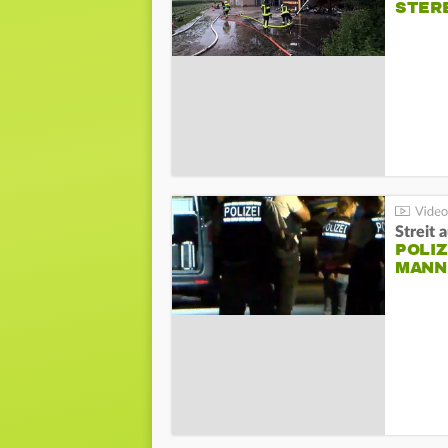
STER
Streit 
POLIZ
ANN I