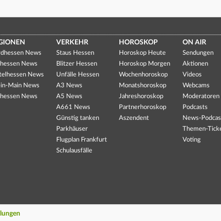
GIONEN
VERKEHR
HOROSKOP
ON AIR
dhessen News
Staus Hessen
Horoskop Heute
Sendungen
hessen News
Blitzer Hessen
Horoskop Morgen
Aktionen
telhessen News
Unfälle Hessen
Wochenhoroskop
Videos
in-Main News
A3 News
Monatshoroskop
Webcams
hessen News
A5 News
Jahreshoroskop
Moderatoren
A661 News
Partnerhoroskop
Podcasts
Günstig tanken
Aszendent
News-Podcas
Parkhäuser
Themen-Tick
Flugplan Frankfurt
Voting
Schulausfälle
llungen