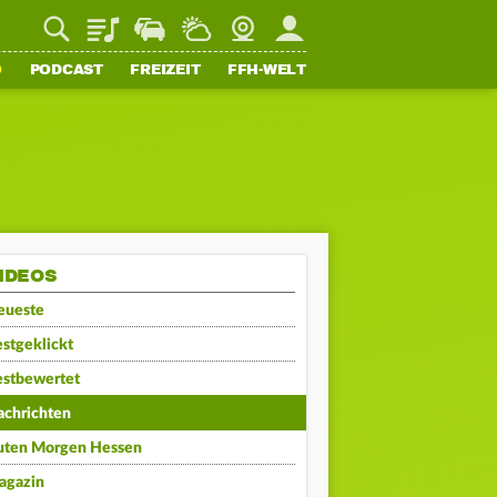
Playlist
Staupilot
Wetter
Webcam
Mein FFH
O
PODCAST
FREIZEIT
FFH-WELT
IDEOS
eueste
stgeklickt
estbewertet
achrichten
uten Morgen Hessen
agazin