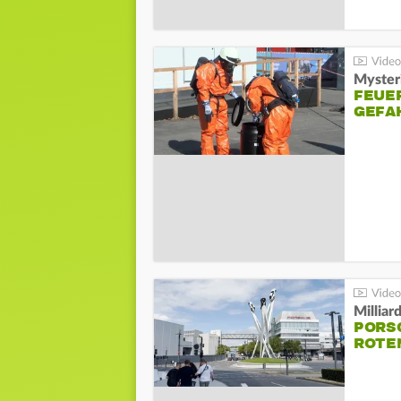
Mysteri
FEUE
GEFA
Millia
PORSC
ROTE