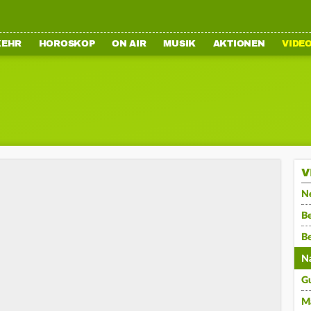
KEHR
HOROSKOP
ON AIR
MUSIK
AKTIONEN
VIDE
V
N
Be
B
N
G
M