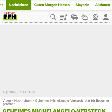
et
Nachrichten
Guten Morgen Hessen
Magazin
Aktionen
Playlist
Staupilot
Wetter
Webcam
Mein
© glomex, 15.11.2023
Video
>
Nachrichten
>
Geheimes Michelangelo-Versteck jetzt für Besucher
geöffnet
GEHEIMES MICHELANGELO-VERSTECK