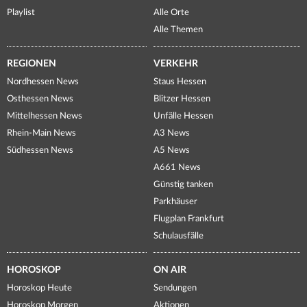
Playlist
Alle Orte
Alle Themen
REGIONEN
VERKEHR
Nordhessen News
Staus Hessen
Osthessen News
Blitzer Hessen
Mittelhessen News
Unfälle Hessen
Rhein-Main News
A3 News
Südhessen News
A5 News
A661 News
Günstig tanken
Parkhäuser
Flugplan Frankfurt
Schulausfälle
HOROSKOP
ON AIR
Horoskop Heute
Sendungen
Horoskop Morgen
Aktionen