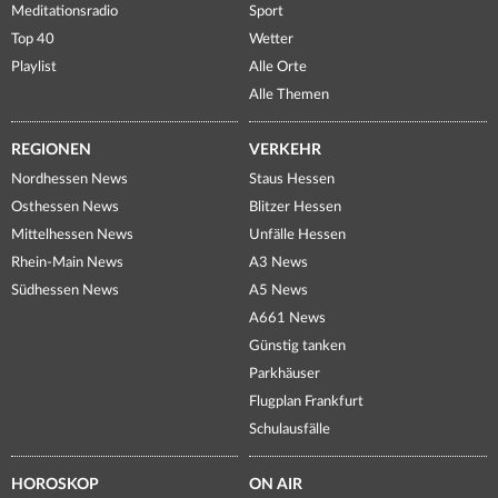
Meditationsradio
Sport
Top 40
Wetter
Playlist
Alle Orte
Alle Themen
REGIONEN
VERKEHR
Nordhessen News
Staus Hessen
Osthessen News
Blitzer Hessen
Mittelhessen News
Unfälle Hessen
Rhein-Main News
A3 News
Südhessen News
A5 News
A661 News
Günstig tanken
Parkhäuser
Flugplan Frankfurt
Schulausfälle
HOROSKOP
ON AIR