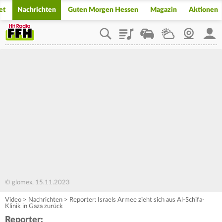
et
Nachrichten
Guten Morgen Hessen
Magazin
Aktionen
Playlist
Staupilot
Wetter
Webcam
Mein
© glomex, 15.11.2023
Video
>
Nachrichten
>
Reporter: Israels Armee zieht sich aus Al-Schifa-
Klinik in Gaza zurück
Reporter: