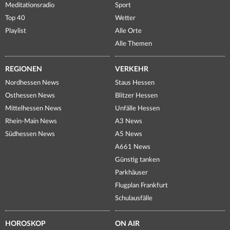
Meditationsradio
Sport
Top 40
Wetter
Playlist
Alle Orte
Alle Themen
REGIONEN
VERKEHR
Nordhessen News
Staus Hessen
Osthessen News
Blitzer Hessen
Mittelhessen News
Unfälle Hessen
Rhein-Main News
A3 News
Südhessen News
A5 News
A661 News
Günstig tanken
Parkhäuser
Flugplan Frankfurt
Schulausfälle
HOROSKOP
ON AIR