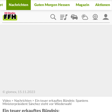
et
Nachrichten
Guten Morgen Hessen
Magazin
Aktionen
Playlist
Staupilot
Wetter
Webcam
Mein
© glomex, 15.11.2023
Video
>
Nachrichten
>
Ein teuer erkauftes Bündnis: Spaniens
Ministerpräsident Sánchez steht vor Wiederwahl
Ein teuer erkauftes Bündnis: