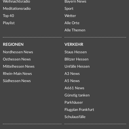
Weihnachtsradio
Bayern News
Meditationsradio
Sport
Top 40
Wetter
Playlist
Alle Orte
Alle Themen
REGIONEN
VERKEHR
Nordhessen News
Staus Hessen
Osthessen News
Blitzer Hessen
Mittelhessen News
Unfälle Hessen
Rhein-Main News
A3 News
Südhessen News
A5 News
A661 News
Günstig tanken
Parkhäuser
Flugplan Frankfurt
Schulausfälle