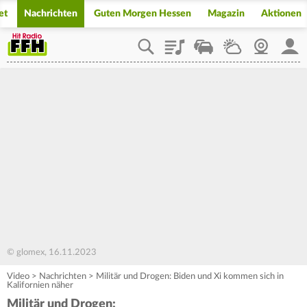
et
Nachrichten
Guten Morgen Hessen
Magazin
Aktionen
Playlist
Staupilot
Wetter
Webcam
Mein
© glomex, 16.11.2023
Video
>
Nachrichten
>
Militär und Drogen: Biden und Xi kommen sich in
Kalifornien näher
Militär und Drogen: