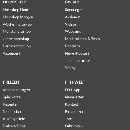
HOROSKOP
ON AIR
Horoskop Heute
Sendungen
Horoskop Morgen
Aktionen
Wochenhoroskop
Videos
Monatshoroskop
Webcams
Jahreshoroskop
Moderatoren & Team
Partnerhoroskop
Podcasts
Aszendent
News-Podcast
Themen-Ticker
Voting
FREIZEIT
FFH-WELT
Veranstaltungen
FFH-App
Spielplätze
Newsletter
Rezepte
Kontakt
Meditation
Frequenzen
Ausflugsziele
Jobs
Freizeit-Tipps
Führungen