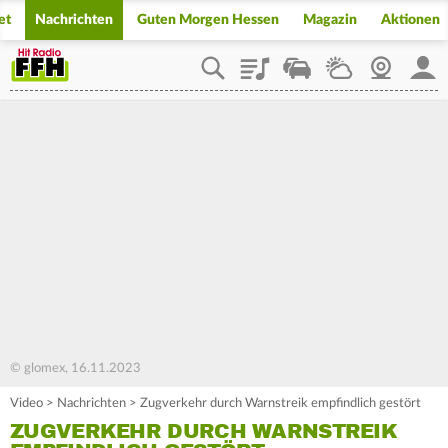
et
Nachrichten
Guten Morgen Hessen
Magazin
Aktionen
Playlist
Staupilot
Wetter
Webcam
Mein
© glomex, 16.11.2023
Video
>
Nachrichten
>
Zugverkehr durch Warnstreik empfindlich gestört
ZUGVERKEHR DURCH WARNSTREIK