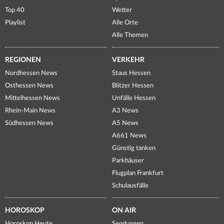
Top 40
Wetter
Playlist
Alle Orte
Alle Themen
REGIONEN
VERKEHR
Nordhessen News
Staus Hessen
Osthessen News
Blitzer Hessen
Mittelhessen News
Unfälle Hessen
Rhein-Main News
A3 News
Südhessen News
A5 News
A661 News
Günstig tanken
Parkhäuser
Flugplan Frankfurt
Schulausfälle
HOROSKOP
ON AIR
Horoskop Heute
Sendungen