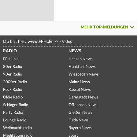
MEHR TOP-MELDUNGEN
Du bist hier:
www.FFH.de
>>>
Video
RADIO
NEWS
FFH Live
Hessen News
80er Radio
Frankfurt News
90er Radio
Wiesbaden News
2000er Radio
Mainz News
Rock Radio
Kassel News
Oldie Radio
Darmstadt News
Schlager Radio
Offenbach News
Party Radio
Gießen News
Lounge Radio
Fulda News
Weihnachtsradio
Bayern News
Meditationsradio
Sport