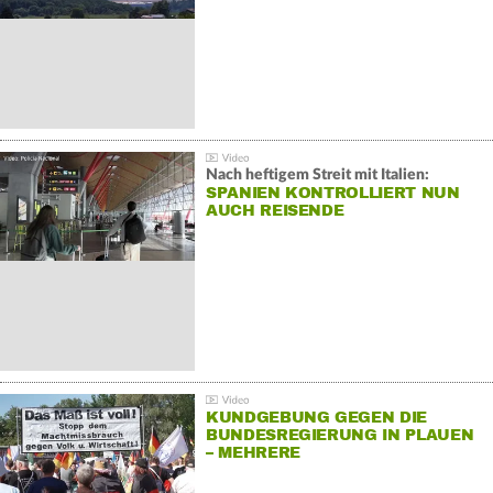
Nach heftigem Streit mit Italien:
SPANIEN KONTROLLIERT NUN
AUCH REISENDE
KUNDGEBUNG GEGEN DIE
BUNDESREGIERUNG IN PLAUEN
– MEHRERE
GEGENDEMONSTRATIONEN