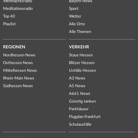
Weihnachtsradio
Bayern News
Meditationsradio
Sport
Top 40
Wetter
Playlist
Alle Orte
Alle Themen
REGIONEN
VERKEHR
Nordhessen News
Staus Hessen
Osthessen News
Blitzer Hessen
Mittelhessen News
Unfälle Hessen
Rhein-Main News
A3 News
Südhessen News
A5 News
A661 News
Günstig tanken
Parkhäuser
Flugplan Frankfurt
Schulausfälle