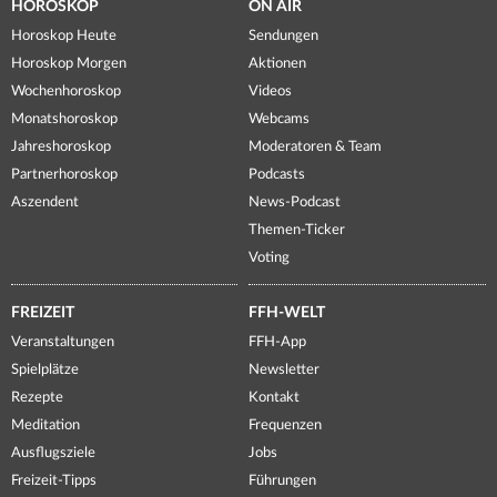
HOROSKOP
ON AIR
Horoskop Heute
Sendungen
Horoskop Morgen
Aktionen
Wochenhoroskop
Videos
Monatshoroskop
Webcams
Jahreshoroskop
Moderatoren & Team
Partnerhoroskop
Podcasts
Aszendent
News-Podcast
Themen-Ticker
Voting
FREIZEIT
FFH-WELT
Veranstaltungen
FFH-App
Spielplätze
Newsletter
Rezepte
Kontakt
Meditation
Frequenzen
Ausflugsziele
Jobs
Freizeit-Tipps
Führungen