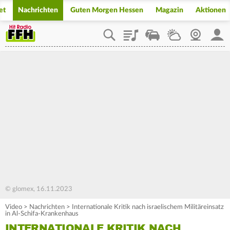
et
Nachrichten
Guten Morgen Hessen
Magazin
Aktionen
Playlist
Staupilot
Wetter
Webcam
Mein
© glomex, 16.11.2023
Video
>
Nachrichten
>
Internationale Kritik nach israelischem Militäreinsatz
in Al-Schifa-Krankenhaus
INTERNATIONALE KRITIK NACH