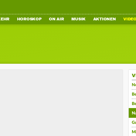
KEHR
HOROSKOP
ON AIR
MUSIK
AKTIONEN
VIDE
V
N
Be
B
N
G
M