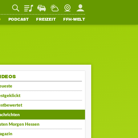
Playlist
Staupilot
Wetter
Webcam
Mein FFH
O
PODCAST
FREIZEIT
FFH-WELT
IDEOS
eueste
stgeklickt
estbewertet
achrichten
uten Morgen Hessen
agazin