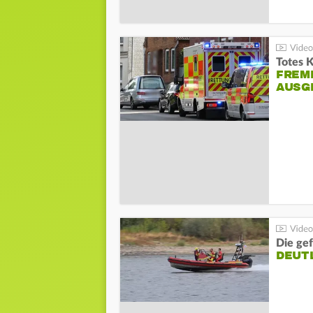
Totes 
FREM
AUSG
Die gef
DEUT