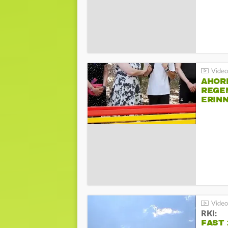
AHOR
REGE
ERIN
BEIM 
RKI:
FAST 