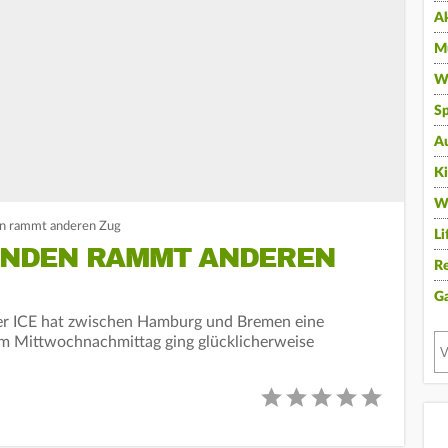
A
Mu
Wi
Sp
A
K
W
en rammt anderen Zug
Li
SENDEN RAMMT ANDEREN
Re
G
er ICE hat zwischen Hamburg und Bremen eine
m Mittwochnachmittag ging glücklicherweise