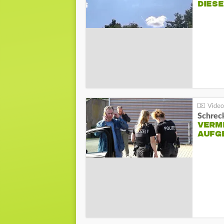
DIES
Schreck
VERM
AUFG