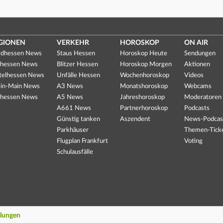
GIONEN
VERKEHR
HOROSKOP
ON AIR
dhessen News
Staus Hessen
Horoskop Heute
Sendungen
hessen News
Blitzer Hessen
Horoskop Morgen
Aktionen
telhessen News
Unfälle Hessen
Wochenhoroskop
Videos
in-Main News
A3 News
Monatshoroskop
Webcams
hessen News
A5 News
Jahreshoroskop
Moderatoren
A661 News
Partnerhoroskop
Podcasts
Günstig tanken
Aszendent
News-Podcas
Parkhäuser
Themen-Tick
Flugplan Frankfurt
Voting
Schulausfälle
llungen