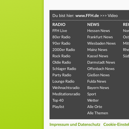
Du bist hier:
www.FFH.de
>>>
Video
RADIO
NEWS
RE
FFH Live
Hessen News
Nor
80er Radio
Frankfurt News
Ost
90er Radio
Wiesbaden News
Mit
2000er Radio
Mainz News
Rhe
Rock Radio
Kassel News
Süd
Oldie Radio
Darmstadt News
Schlager Radio
Offenbach News
Party Radio
Gießen News
Lounge Radio
Fulda News
Weihnachtsradio
Bayern News
Meditationsradio
Sport
Top 40
Wetter
Playlist
Alle Orte
Alle Themen
Impressum und Datenschutz
Cookie-Einste