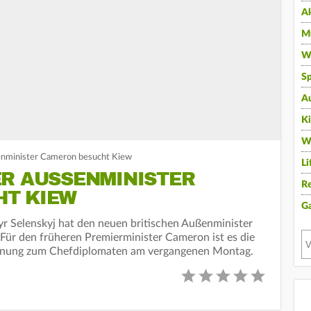
A
Mu
Wi
Sp
A
K
W
enminister Cameron besucht Kiew
Li
R AUSSENMINISTER C
Re
 KIEW
G
r Selenskyj hat den neuen britischen Außenminister
ür den früheren Premierminister Cameron ist es die
nennung zum Chefdiplomaten am vergangenen Montag.