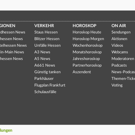
GIONEN
VERKEHR
HOROSKOP
ON AIR
dhessen News
Staus Hessen
Horoskop Heute
Sendungen
hessen News
Blitzer Hessen
Horoskop Morgen
Aktionen
telhessen News
Unfälle Hessen
Wochenhoroskop
Videos
in-Main News
A3 News
Monatshoroskop
Webcams
hessen News
A5 News
Jahreshoroskop
Moderatoren
A661 News
Partnerhoroskop
Podcasts
Günstig tanken
Aszendent
News-Podcas
Parkhäuser
Themen-Tick
Flugplan Frankfurt
Voting
Schulausfälle
llungen