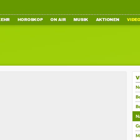
KEHR
HOROSKOP
ON AIR
MUSIK
AKTIONEN
VIDE
V
N
Be
B
N
G
M