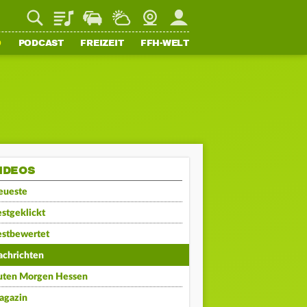
Playlist
Staupilot
Wetter
Webcam
Mein FFH
O
PODCAST
FREIZEIT
FFH-WELT
IDEOS
eueste
stgeklickt
estbewertet
achrichten
uten Morgen Hessen
agazin