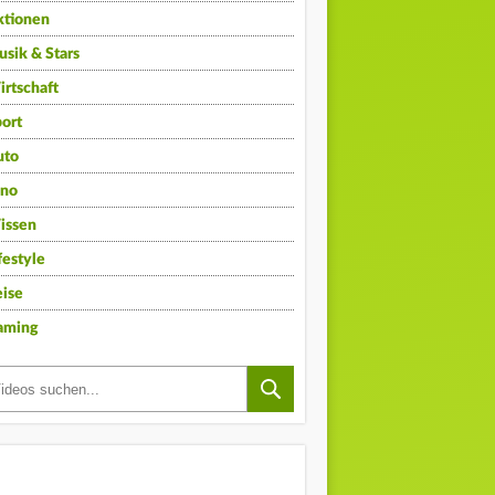
ktionen
sik & Stars
rtschaft
ort
uto
ino
issen
festyle
ise
aming