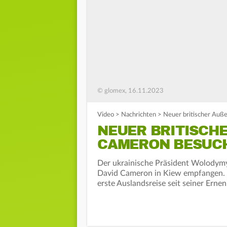
© glomex, 16.11.2023
Video
>
Nachrichten
>
Neuer britischer Auß
NEUER BRITISCHE
AMERON BESUCHT
Der ukrainische Präsident Wolodymy
David Cameron in Kiew empfangen. F
erste Auslandsreise seit seiner Er