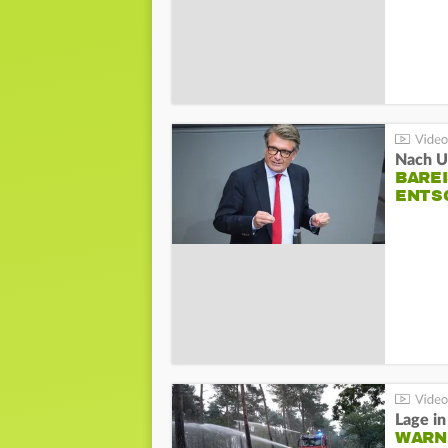
Nach Un
BAREI
NTSC
WARN