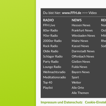
Du bist hier:
www.FFH.de
>>>
Video
RADIO
NEWS
RE
FFH Live
Hessen News
Nor
80er Radio
Frankfurt News
Ost
90er Radio
Wiesbaden News
Mit
2000er Radio
Mainz News
Rhe
Rock Radio
Kassel News
Süd
Oldie Radio
Darmstadt News
Schlager Radio
Offenbach News
Party Radio
Gießen News
Lounge Radio
Fulda News
Weihnachtsradio
Bayern News
Meditationsradio
Sport
Top 40
Wetter
Playlist
Alle Orte
Alle Themen
Impressum und Datenschutz
Cookie-Einste