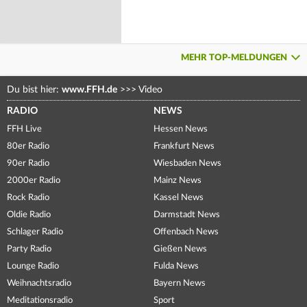
MEHR TOP-MELDUNGEN
Du bist hier:
www.FFH.de
>>>
Video
RADIO
NEWS
FFH Live
Hessen News
80er Radio
Frankfurt News
90er Radio
Wiesbaden News
2000er Radio
Mainz News
Rock Radio
Kassel News
Oldie Radio
Darmstadt News
Schlager Radio
Offenbach News
Party Radio
Gießen News
Lounge Radio
Fulda News
Weihnachtsradio
Bayern News
Meditationsradio
Sport