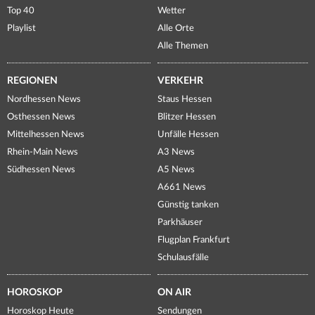
Top 40
Wetter
Playlist
Alle Orte
Alle Themen
REGIONEN
VERKEHR
Nordhessen News
Staus Hessen
Osthessen News
Blitzer Hessen
Mittelhessen News
Unfälle Hessen
Rhein-Main News
A3 News
Südhessen News
A5 News
A661 News
Günstig tanken
Parkhäuser
Flugplan Frankfurt
Schulausfälle
HOROSKOP
ON AIR
Horoskop Heute
Sendungen