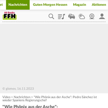
et
Nachrichten
Guten Morgen Hessen
Magazin
Aktionen
Playlist
Staupilot
Wetter
Webcam
Mein
© glomex, 16.11.2023
Video
>
Nachrichten
>
"Wie Phönix aus der Asche": Pedro Sánchez ist
wieder Spaniens Regierungschef
"Wie Phönix aus der Asche":