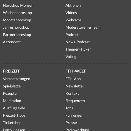
Horoskop Morgen
Aktionen
Wochenhoroskop
Videos
Monatshoroskop
Webcams
Jahreshoroskop
Moderatoren & Team
Partnerhoroskop
Podcasts
Aszendent
News-Podcast
Themen-Ticker
Voting
FREIZEIT
FFH-WELT
Veranstaltungen
FFH-App
Spielplätze
Newsletter
Rezepte
Kontakt
Meditation
Frequenzen
Ausflugsziele
Jobs
Freizeit-Tipps
Führungen
Ticketshop
Presse
Lotto Hessen
Radiowerbung