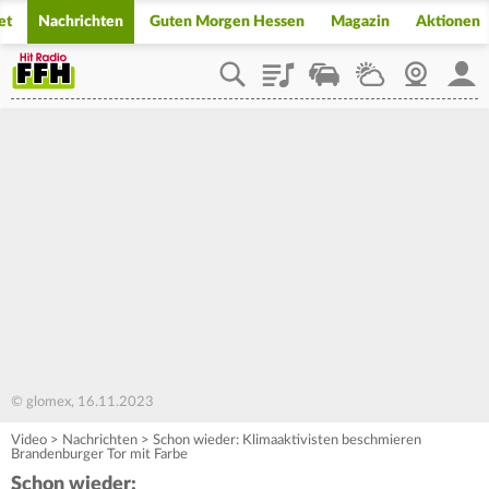
et
Nachrichten
Guten Morgen Hessen
Magazin
Aktionen
Playlist
Staupilot
Wetter
Webcam
Mein
© glomex, 16.11.2023
Video
>
Nachrichten
>
Schon wieder: Klimaaktivisten beschmieren
Brandenburger Tor mit Farbe
Schon wieder: