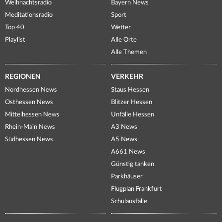
Weihnachtsradio
Bayern News
Meditationsradio
Sport
Top 40
Wetter
Playlist
Alle Orte
Alle Themen
REGIONEN
VERKEHR
Nordhessen News
Staus Hessen
Osthessen News
Blitzer Hessen
Mittelhessen News
Unfälle Hessen
Rhein-Main News
A3 News
Südhessen News
A5 News
A661 News
Günstig tanken
Parkhäuser
Flugplan Frankfurt
Schulausfälle