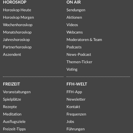
HOROSKOP
ON AIR
Horoskop Heute
Sendungen
Horoskop Morgen
Aktionen
Wochenhoroskop
Videos
Monatshoroskop
Webcams
Jahreshoroskop
Moderatoren & Team
Partnerhoroskop
Podcasts
Aszendent
News-Podcast
Themen-Ticker
Voting
FREIZEIT
FFH-WELT
Veranstaltungen
FFH-App
Spielplätze
Newsletter
Rezepte
Kontakt
Meditation
Frequenzen
Ausflugsziele
Jobs
Freizeit-Tipps
Führungen