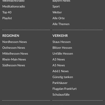
Weihnachtsradio
Bayern News
Meditationsradio
Sport
Top 40
Wetter
Playlist
Alle Orte
Alle Themen
REGIONEN
VERKEHR
Nordhessen News
Staus Hessen
Osthessen News
Blitzer Hessen
Mittelhessen News
Unfälle Hessen
Rhein-Main News
A3 News
Südhessen News
A5 News
A661 News
Günstig tanken
Parkhäuser
Flugplan Frankfurt
Schulausfälle