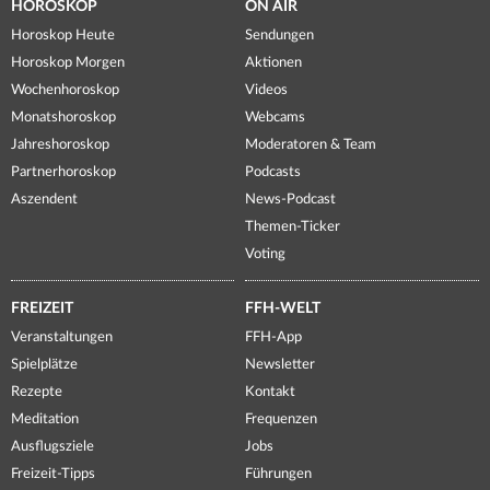
HOROSKOP
ON AIR
Horoskop Heute
Sendungen
Horoskop Morgen
Aktionen
Wochenhoroskop
Videos
Monatshoroskop
Webcams
Jahreshoroskop
Moderatoren & Team
Partnerhoroskop
Podcasts
Aszendent
News-Podcast
Themen-Ticker
Voting
FREIZEIT
FFH-WELT
Veranstaltungen
FFH-App
Spielplätze
Newsletter
Rezepte
Kontakt
Meditation
Frequenzen
Ausflugsziele
Jobs
Freizeit-Tipps
Führungen