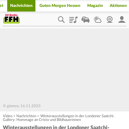
et
Nachrichten
Guten Morgen Hessen
Magazin
Aktionen
Playlist
Staupilot
Wetter
Webcam
Mein
© glomex, 16.11.2023
Video
>
Nachrichten
>
Winterausstellungen in der Londoner Saatchi-
Gallery: Hommage an Cristo und Bildhauerinnen
Winterausstellungen in der Londoner Saatchi-