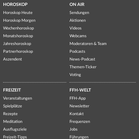
HOROSKOP
ON AIR
Horoskop Heute
Sendungen
Horoskop Morgen
Aktionen
Wochenhoroskop
Videos
Monatshoroskop
Webcams
Jahreshoroskop
Moderatoren & Team
Partnerhoroskop
Podcasts
Aszendent
News-Podcast
Themen-Ticker
Voting
FREIZEIT
FFH-WELT
Veranstaltungen
FFH-App
Spielplätze
Newsletter
Rezepte
Kontakt
Meditation
Frequenzen
Ausflugsziele
Jobs
Freizeit-Tipps
Führungen