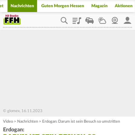
et
Nachrichten
Guten Morgen Hessen
Magazin
Aktionen
Playlist
Staupilot
Wetter
Webcam
Mein
© glomex, 16.11.2023
Video
>
Nachrichten
>
Erdogan: Darum ist sein Besuch so umstritten
Erdogan: