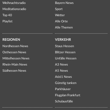
Weihnachtsradio
Bayern News
Meditationsradio
Sport
Top 40
Wetter
Playlist
Alle Orte
Alle Themen
REGIONEN
VERKEHR
Nordhessen News
Staus Hessen
Osthessen News
Blitzer Hessen
Mittelhessen News
Unfälle Hessen
Rhein-Main News
A3 News
Südhessen News
A5 News
A661 News
Günstig tanken
Parkhäuser
Flugplan Frankfurt
Schulausfälle