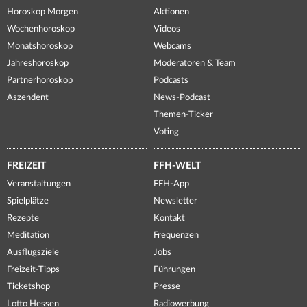
Horoskop Morgen
Aktionen
Wochenhoroskop
Videos
Monatshoroskop
Webcams
Jahreshoroskop
Moderatoren & Team
Partnerhoroskop
Podcasts
Aszendent
News-Podcast
Themen-Ticker
Voting
FREIZEIT
FFH-WELT
Veranstaltungen
FFH-App
Spielplätze
Newsletter
Rezepte
Kontakt
Meditation
Frequenzen
Ausflugsziele
Jobs
Freizeit-Tipps
Führungen
Ticketshop
Presse
Lotto Hessen
Radiowerbung