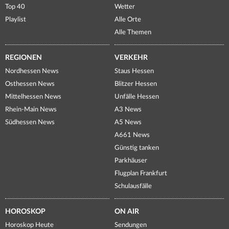
Top 40
Wetter
Playlist
Alle Orte
Alle Themen
REGIONEN
VERKEHR
Nordhessen News
Staus Hessen
Osthessen News
Blitzer Hessen
Mittelhessen News
Unfälle Hessen
Rhein-Main News
A3 News
Südhessen News
A5 News
A661 News
Günstig tanken
Parkhäuser
Flugplan Frankfurt
Schulausfälle
HOROSKOP
ON AIR
Horoskop Heute
Sendungen