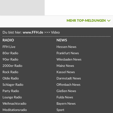
MEHR TOP-MELDUNGEN
Du bist hier:
www.FFH.de
>>>
Video
RADIO
NEWS
FFH Live
Hessen News
80er Radio
Frankfurt News
90er Radio
Wiesbaden News
2000er Radio
Mainz News
Rock Radio
Kassel News
Oldie Radio
Darmstadt News
Schlager Radio
Offenbach News
Party Radio
Gießen News
Lounge Radio
Fulda News
Weihnachtsradio
Bayern News
Meditationsradio
Sport