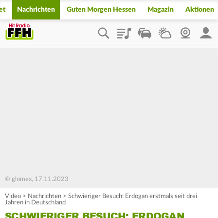
et
Nachrichten
Guten Morgen Hessen
Magazin
Aktionen
Playlist
Staupilot
Wetter
Webcam
Mein
© glomex, 17.11.2023
Video
>
Nachrichten
>
Schwieriger Besuch: Erdogan erstmals seit drei
Jahren in Deutschland
SCHWIERIGER BESUCH: ERDOGAN