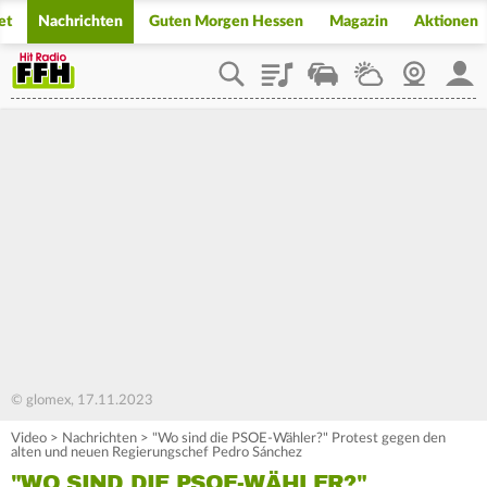
et
Nachrichten
Guten Morgen Hessen
Magazin
Aktionen
Playlist
Staupilot
Wetter
Webcam
Mein
© glomex, 17.11.2023
Video
>
Nachrichten
>
"Wo sind die PSOE-Wähler?" Protest gegen den
alten und neuen Regierungschef Pedro Sánchez
"WO SIND DIE PSOE-WÄHLER?"