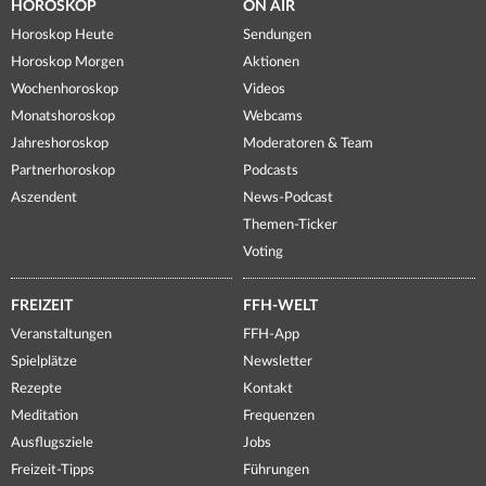
HOROSKOP
ON AIR
Horoskop Heute
Sendungen
Horoskop Morgen
Aktionen
Wochenhoroskop
Videos
Monatshoroskop
Webcams
Jahreshoroskop
Moderatoren & Team
Partnerhoroskop
Podcasts
Aszendent
News-Podcast
Themen-Ticker
Voting
FREIZEIT
FFH-WELT
Veranstaltungen
FFH-App
Spielplätze
Newsletter
Rezepte
Kontakt
Meditation
Frequenzen
Ausflugsziele
Jobs
Freizeit-Tipps
Führungen