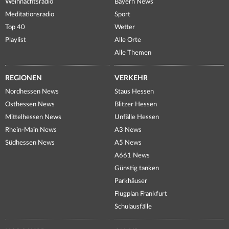
Weihnachtsradio
Bayern News
Meditationsradio
Sport
Top 40
Wetter
Playlist
Alle Orte
Alle Themen
REGIONEN
VERKEHR
Nordhessen News
Staus Hessen
Osthessen News
Blitzer Hessen
Mittelhessen News
Unfälle Hessen
Rhein-Main News
A3 News
Südhessen News
A5 News
A661 News
Günstig tanken
Parkhäuser
Flugplan Frankfurt
Schulausfälle