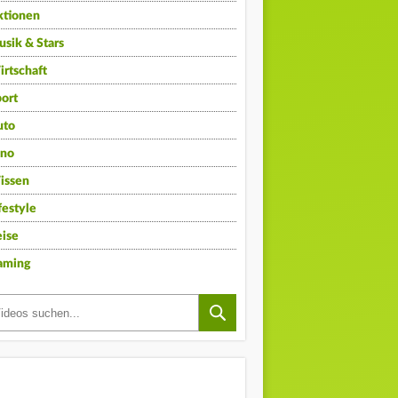
ktionen
sik & Stars
rtschaft
ort
uto
ino
issen
festyle
ise
aming