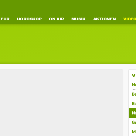
KEHR
HOROSKOP
ON AIR
MUSIK
AKTIONEN
VIDE
V
N
Be
B
N
G
M