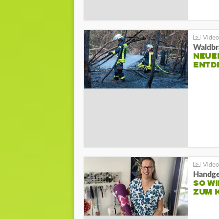
Waldbr
NEUE
ENTD
Handge
SO WI
ZUM 