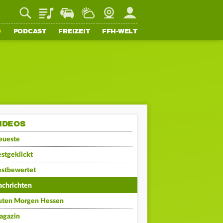
Playlist
Staupilot
Wetter
Webcam
Mein FFH
O
PODCAST
FREIZEIT
FFH-WELT
IDEOS
eueste
stgeklickt
estbewertet
achrichten
uten Morgen Hessen
agazin