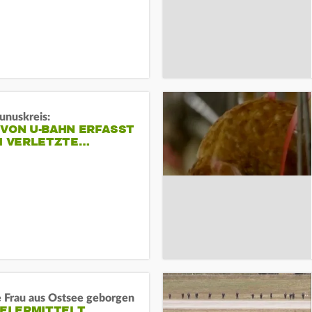
unuskreis:
 VON U-BAHN ERFASST
EI VERLETZTE…
e Frau aus Ostsee geborgen
EI ERMITTELT