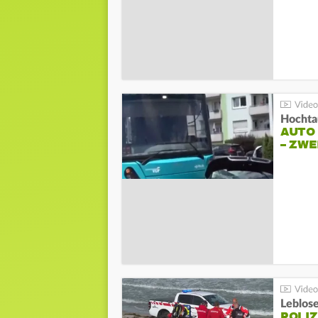
Hochta
AUTO
– ZW
Leblos
POLIZ