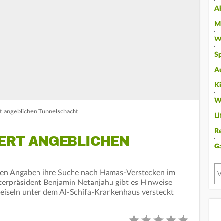
A
Mu
Wi
Sp
A
K
W
rt angeblichen Tunnelschacht
Li
Re
IERT ANGEBLICHEN
G
enen Angaben ihre Suche nach Hamas-Verstecken im
isterpräsident Benjamin Netanjahu gibt es Hinweise
Geiseln unter dem Al-Schifa-Krankenhaus versteckt