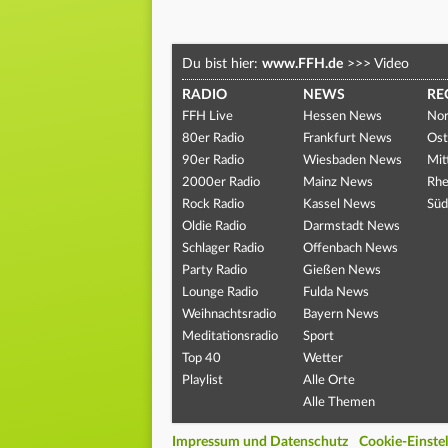
Du bist hier:
www.FFH.de
>>>
Video
RADIO
NEWS
RE
FFH Live
Hessen News
Nor
80er Radio
Frankfurt News
Ost
90er Radio
Wiesbaden News
Mit
2000er Radio
Mainz News
Rhe
Rock Radio
Kassel News
Süd
Oldie Radio
Darmstadt News
Schlager Radio
Offenbach News
Party Radio
Gießen News
Lounge Radio
Fulda News
Weihnachtsradio
Bayern News
Meditationsradio
Sport
Top 40
Wetter
Playlist
Alle Orte
Alle Themen
Impressum und Datenschutz
Cookie-Einste