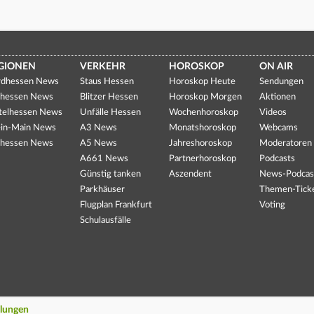
GIONEN
VERKEHR
HOROSKOP
ON AIR
dhessen News
Staus Hessen
Horoskop Heute
Sendungen
hessen News
Blitzer Hessen
Horoskop Morgen
Aktionen
telhessen News
Unfälle Hessen
Wochenhoroskop
Videos
in-Main News
A3 News
Monatshoroskop
Webcams
hessen News
A5 News
Jahreshoroskop
Moderatoren
A661 News
Partnerhoroskop
Podcasts
Günstig tanken
Aszendent
News-Podcas
Parkhäuser
Themen-Tick
Flugplan Frankfurt
Voting
Schulausfälle
llungen