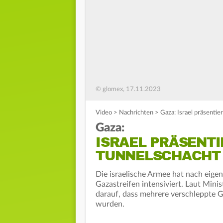
© glomex, 17.11.2023
Video
>
Nachrichten
>
Gaza: Israel präsentie
Gaza:
ISRAEL PRÄSENT
TUNNELSCHACHT
Die israelische Armee hat nach eig
Gazastreifen intensiviert. Laut Min
darauf, dass mehrere verschleppte 
wurden.