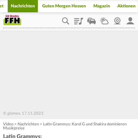
et
Nachrichten
Guten Morgen Hessen
Magazin
Aktionen
Playlist
Staupilot
Wetter
Webcam
Mein
© glomex, 17.11.2023
Video
>
Nachrichten
>
Latin Grammys: Karol G und Shakira dominieren
Musikpreise
Latin Grammys: