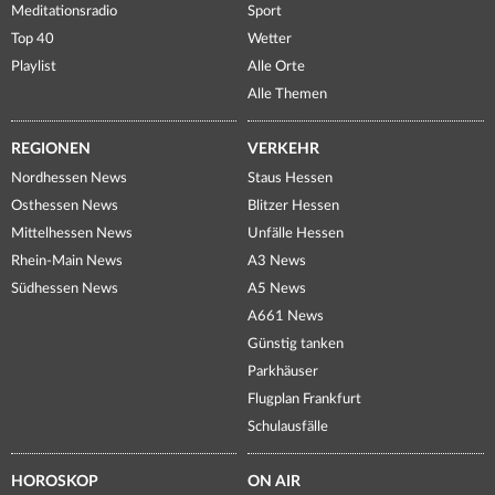
Meditationsradio
Sport
Top 40
Wetter
Playlist
Alle Orte
Alle Themen
REGIONEN
VERKEHR
Nordhessen News
Staus Hessen
Osthessen News
Blitzer Hessen
Mittelhessen News
Unfälle Hessen
Rhein-Main News
A3 News
Südhessen News
A5 News
A661 News
Günstig tanken
Parkhäuser
Flugplan Frankfurt
Schulausfälle
HOROSKOP
ON AIR