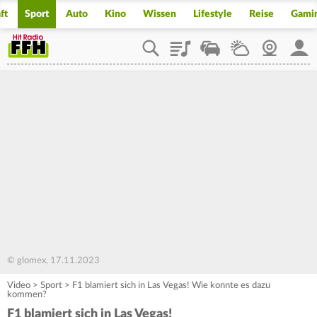
ft
Sport
Auto
Kino
Wissen
Lifestyle
Reise
Gami
Playlist
Staupilot
Wetter
Webcam
Mein
© glomex, 17.11.2023
Video
>
Sport
>
F1 blamiert sich in Las Vegas! Wie konnte es dazu
kommen?
F1 blamiert sich in Las Vegas!