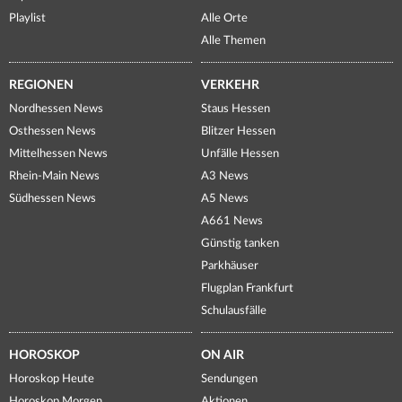
Playlist
Alle Orte
Alle Themen
REGIONEN
VERKEHR
Nordhessen News
Staus Hessen
Osthessen News
Blitzer Hessen
Mittelhessen News
Unfälle Hessen
Rhein-Main News
A3 News
Südhessen News
A5 News
A661 News
Günstig tanken
Parkhäuser
Flugplan Frankfurt
Schulausfälle
HOROSKOP
ON AIR
Horoskop Heute
Sendungen
Horoskop Morgen
Aktionen