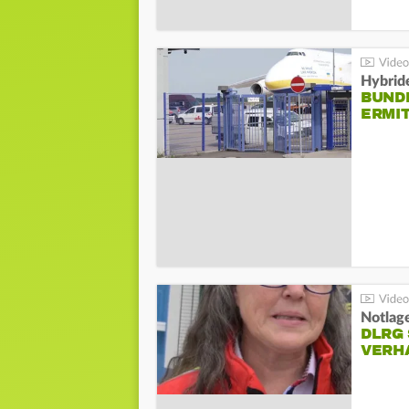
Hybrid
BUND
ERMI
Notlag
DLRG 
VERH