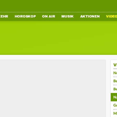
KEHR
HOROSKOP
ON AIR
MUSIK
AKTIONEN
VIDE
V
N
Be
B
N
G
M