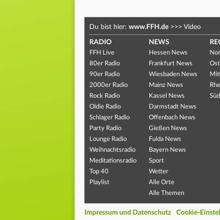
Du bist hier:
www.FFH.de
>>>
Video
RADIO
NEWS
RE
FFH Live
Hessen News
Nor
80er Radio
Frankfurt News
Ost
90er Radio
Wiesbaden News
Mit
2000er Radio
Mainz News
Rhe
Rock Radio
Kassel News
Süd
Oldie Radio
Darmstadt News
Schlager Radio
Offenbach News
Party Radio
Gießen News
Lounge Radio
Fulda News
Weihnachtsradio
Bayern News
Meditationsradio
Sport
Top 40
Wetter
Playlist
Alle Orte
Alle Themen
Impressum und Datenschutz
Cookie-Einste