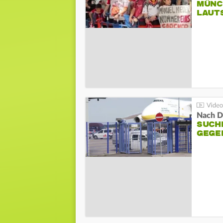
MÜNC
LAUT
Nach D
SUCH
GEGE