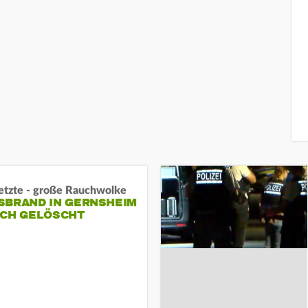
letzte - große Rauchwolke
BRAND IN GERNSHEIM E
CH GELÖSCHT