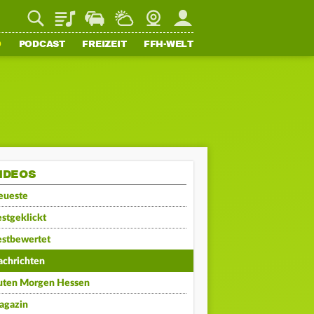
Playlist
Staupilot
Wetter
Webcam
Mein FFH
O
PODCAST
FREIZEIT
FFH-WELT
IDEOS
eueste
stgeklickt
estbewertet
achrichten
uten Morgen Hessen
agazin