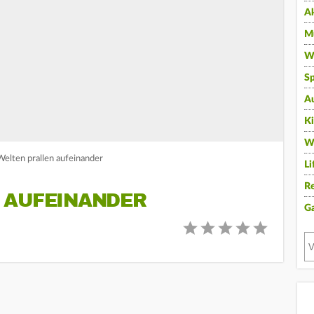
A
Mu
Wi
Sp
A
K
W
Welten prallen aufeinander
Li
Re
 AUFEINANDER
G