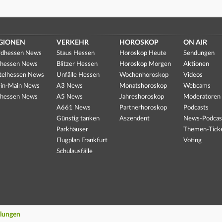
GIONEN
VERKEHR
HOROSKOP
ON AIR
dhessen News
Staus Hessen
Horoskop Heute
Sendungen
hessen News
Blitzer Hessen
Horoskop Morgen
Aktionen
telhessen News
Unfälle Hessen
Wochenhoroskop
Videos
in-Main News
A3 News
Monatshoroskop
Webcams
hessen News
A5 News
Jahreshoroskop
Moderatoren
A661 News
Partnerhoroskop
Podcasts
Günstig tanken
Aszendent
News-Podcas
Parkhäuser
Themen-Tick
Flugplan Frankfurt
Voting
Schulausfälle
llungen