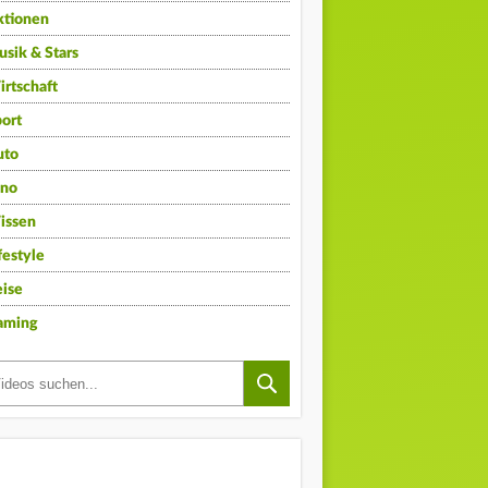
ktionen
sik & Stars
rtschaft
ort
uto
ino
issen
festyle
ise
aming