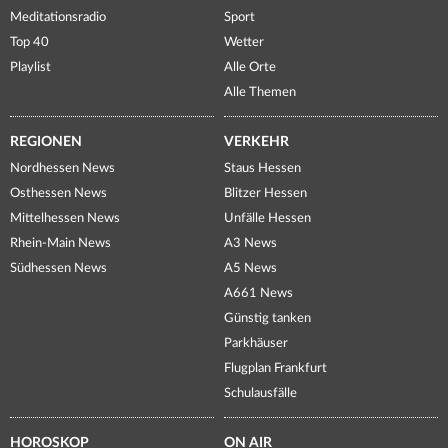
Meditationsradio
Sport
Top 40
Wetter
Playlist
Alle Orte
Alle Themen
REGIONEN
VERKEHR
Nordhessen News
Staus Hessen
Osthessen News
Blitzer Hessen
Mittelhessen News
Unfälle Hessen
Rhein-Main News
A3 News
Südhessen News
A5 News
A661 News
Günstig tanken
Parkhäuser
Flugplan Frankfurt
Schulausfälle
HOROSKOP
ON AIR