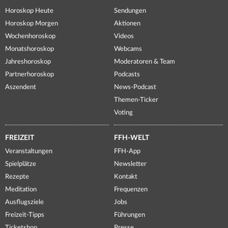
Horoskop Heute
Sendungen
Horoskop Morgen
Aktionen
Wochenhoroskop
Videos
Monatshoroskop
Webcams
Jahreshoroskop
Moderatoren & Team
Partnerhoroskop
Podcasts
Aszendent
News-Podcast
Themen-Ticker
Voting
FREIZEIT
FFH-WELT
Veranstaltungen
FFH-App
Spielplätze
Newsletter
Rezepte
Kontakt
Meditation
Frequenzen
Ausflugsziele
Jobs
Freizeit-Tipps
Führungen
Ticketshop
Presse