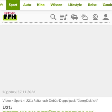
ft
Sport
Auto
Kino
Wissen
Lifestyle
Reise
Gami
Playlist
Staupilot
Wetter
Webcam
Mein
© glomex, 17.11.2023
Video
>
Sport
>
U21: Reitz nach Debüt-Doppelpack "überglücklich"
U21: