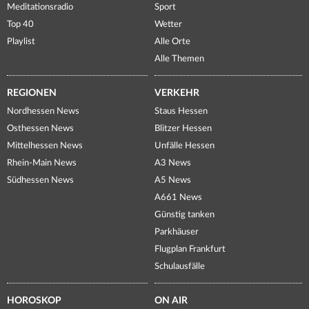
Meditationsradio
Sport
Top 40
Wetter
Playlist
Alle Orte
Alle Themen
REGIONEN
VERKEHR
Nordhessen News
Staus Hessen
Osthessen News
Blitzer Hessen
Mittelhessen News
Unfälle Hessen
Rhein-Main News
A3 News
Südhessen News
A5 News
A661 News
Günstig tanken
Parkhäuser
Flugplan Frankfurt
Schulausfälle
HOROSKOP
ON AIR