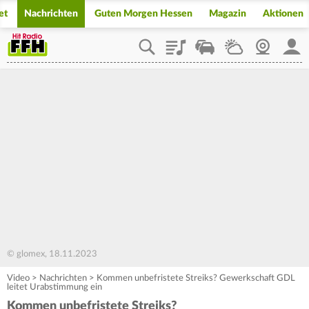
et
Nachrichten
Guten Morgen Hessen
Magazin
Aktionen
Playlist
Staupilot
Wetter
Webcam
Mein
© glomex, 18.11.2023
Video
>
Nachrichten
>
Kommen unbefristete Streiks? Gewerkschaft GDL
leitet Urabstimmung ein
Kommen unbefristete Streiks?