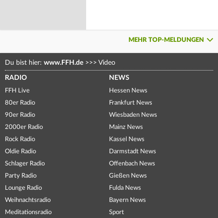
MEHR TOP-MELDUNGEN
Du bist hier:
www.FFH.de
>>>
Video
RADIO
NEWS
FFH Live
Hessen News
80er Radio
Frankfurt News
90er Radio
Wiesbaden News
2000er Radio
Mainz News
Rock Radio
Kassel News
Oldie Radio
Darmstadt News
Schlager Radio
Offenbach News
Party Radio
Gießen News
Lounge Radio
Fulda News
Weihnachtsradio
Bayern News
Meditationsradio
Sport