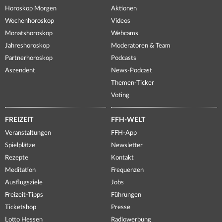
Horoskop Morgen
Aktionen
Wochenhoroskop
Videos
Monatshoroskop
Webcams
Jahreshoroskop
Moderatoren & Team
Partnerhoroskop
Podcasts
Aszendent
News-Podcast
Themen-Ticker
Voting
FREIZEIT
FFH-WELT
Veranstaltungen
FFH-App
Spielplätze
Newsletter
Rezepte
Kontakt
Meditation
Frequenzen
Ausflugsziele
Jobs
Freizeit-Tipps
Führungen
Ticketshop
Presse
Lotto Hessen
Radiowerbung