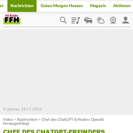
et
Nachrichten
Guten Morgen Hessen
Magazin
Aktionen
Playlist
Staupilot
Wetter
Webcam
Mein
© glomex, 18.11.2023
Video
>
Nachrichten
>
Chef des ChatGPT-Erfinders OpenAI
herausgedrängt
CHEF DES CHATGPT-ERFINDERS