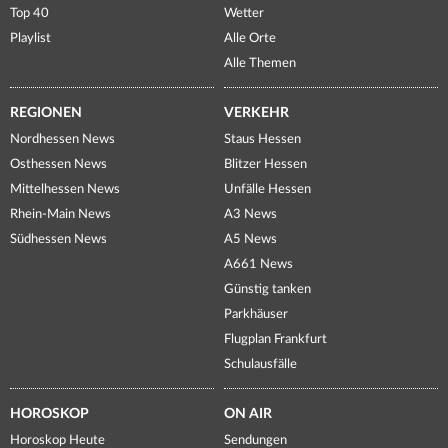
Top 40
Wetter
Playlist
Alle Orte
Alle Themen
REGIONEN
VERKEHR
Nordhessen News
Staus Hessen
Osthessen News
Blitzer Hessen
Mittelhessen News
Unfälle Hessen
Rhein-Main News
A3 News
Südhessen News
A5 News
A661 News
Günstig tanken
Parkhäuser
Flugplan Frankfurt
Schulausfälle
HOROSKOP
ON AIR
Horoskop Heute
Sendungen