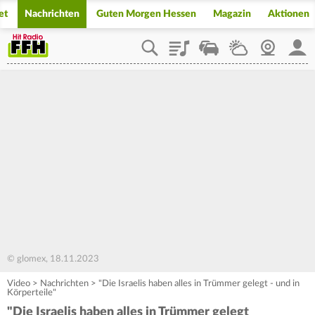
et
Nachrichten
Guten Morgen Hessen
Magazin
Aktionen
Playlist
Staupilot
Wetter
Webcam
Mein
© glomex, 18.11.2023
Video
>
Nachrichten
>
"Die Israelis haben alles in Trümmer gelegt - und in
Körperteile"
"Die Israelis haben alles in Trümmer gelegt