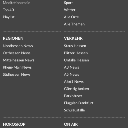
Meditationsradio
Sport
Top 40
Wetter
Playlist
Alle Orte
Alle Themen
REGIONEN
VERKEHR
Nordhessen News
Staus Hessen
Osthessen News
Blitzer Hessen
Mittelhessen News
Unfälle Hessen
Rhein-Main News
A3 News
Südhessen News
A5 News
A661 News
Günstig tanken
Parkhäuser
Flugplan Frankfurt
Schulausfälle
HOROSKOP
ON AIR