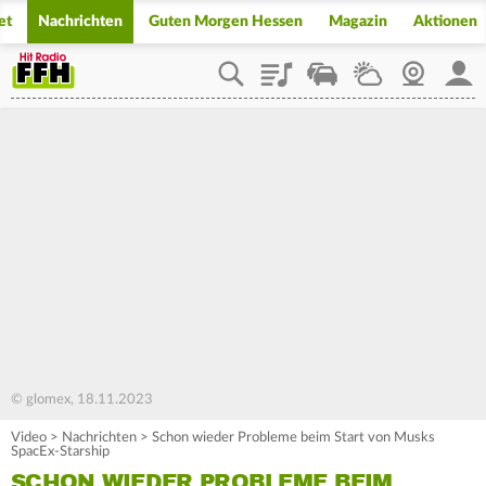
et
Nachrichten
Guten Morgen Hessen
Magazin
Aktionen
Playlist
Staupilot
Wetter
Webcam
Mein
© glomex, 18.11.2023
Video
>
Nachrichten
>
Schon wieder Probleme beim Start von Musks
SpacEx-Starship
SCHON WIEDER PROBLEME BEIM