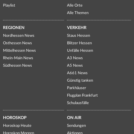
Playlist
Alle Orte
Alle Themen
REGIONEN
VERKEHR
Nordhessen News
Staus Hessen
Osthessen News
Blitzer Hessen
Mittelhessen News
Unfälle Hessen
Rhein-Main News
A3 News
Südhessen News
A5 News
A661 News
Günstig tanken
Parkhäuser
Flugplan Frankfurt
Schulausfälle
HOROSKOP
ON AIR
Horoskop Heute
Sendungen
Horoskop Morgen
Aktionen