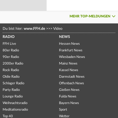
MEHR TOP-MELDUNGEN
Du bist hier:
www.FFH.de
>>>
Video
RADIO
NEWS
FFH Live
Hessen News
80er Radio
Frankfurt News
90er Radio
Wiesbaden News
2000er Radio
Mainz News
Rock Radio
Kassel News
Oldie Radio
Darmstadt News
Schlager Radio
Offenbach News
Party Radio
Gießen News
Lounge Radio
Fulda News
Weihnachtsradio
Bayern News
Meditationsradio
Sport
Top 40
Wetter