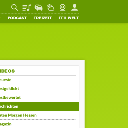
Playlist
Staupilot
Wetter
Webcam
Mein FFH
O
PODCAST
FREIZEIT
FFH-WELT
IDEOS
eueste
stgeklickt
estbewertet
achrichten
uten Morgen Hessen
agazin