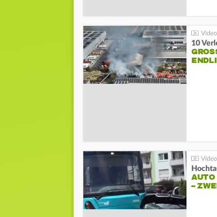
10 Ver
GROSS
NDLI
Hochta
AUTO
– ZW