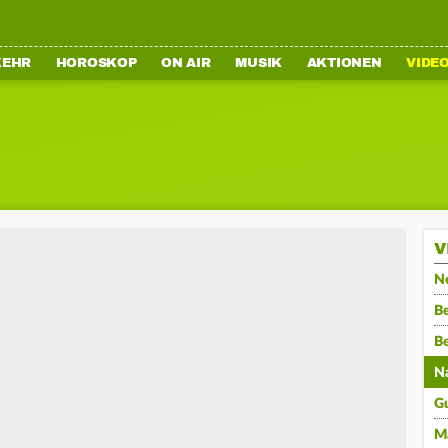
KEHR
HOROSKOP
ON AIR
MUSIK
AKTIONEN
VIDE
V
N
Be
B
N
G
M