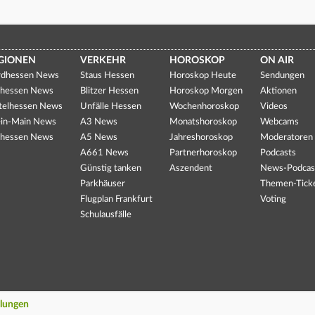
GIONEN
VERKEHR
HOROSKOP
ON AIR
dhessen News
Staus Hessen
Horoskop Heute
Sendungen
hessen News
Blitzer Hessen
Horoskop Morgen
Aktionen
telhessen News
Unfälle Hessen
Wochenhoroskop
Videos
in-Main News
A3 News
Monatshoroskop
Webcams
hessen News
A5 News
Jahreshoroskop
Moderatoren
A661 News
Partnerhoroskop
Podcasts
Günstig tanken
Aszendent
News-Podcas
Parkhäuser
Themen-Tick
Flugplan Frankfurt
Voting
Schulausfälle
llungen