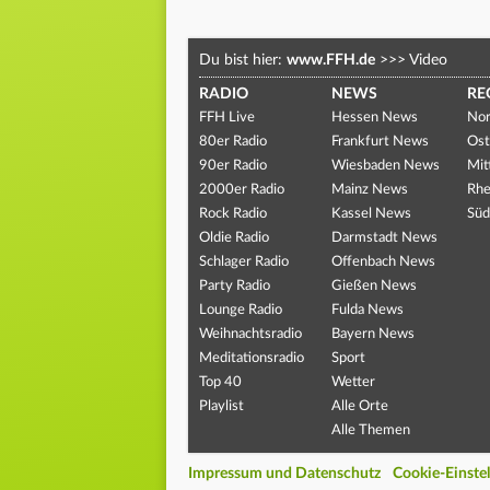
Du bist hier:
www.FFH.de
>>>
Video
RADIO
NEWS
RE
FFH Live
Hessen News
Nor
80er Radio
Frankfurt News
Ost
90er Radio
Wiesbaden News
Mit
2000er Radio
Mainz News
Rhe
Rock Radio
Kassel News
Süd
Oldie Radio
Darmstadt News
Schlager Radio
Offenbach News
Party Radio
Gießen News
Lounge Radio
Fulda News
Weihnachtsradio
Bayern News
Meditationsradio
Sport
Top 40
Wetter
Playlist
Alle Orte
Alle Themen
Impressum und Datenschutz
Cookie-Einste