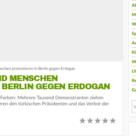
A
Mu
Wi
Sp
A
K
W
chen protestieren in Berlin gegen Erdogan
Li
ND MENSCHEN
Re
N BERLIN GEGEN ERDOGAN
G
n Farben: Mehrere Tausend Demonstranten ziehen
sieren den türkischen Präsidenten und das Verbot der