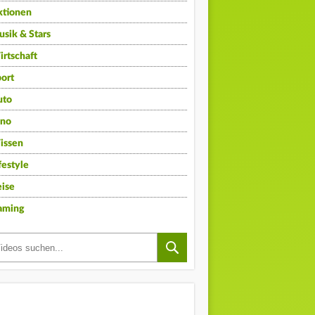
ktionen
sik & Stars
rtschaft
ort
uto
ino
issen
festyle
ise
aming