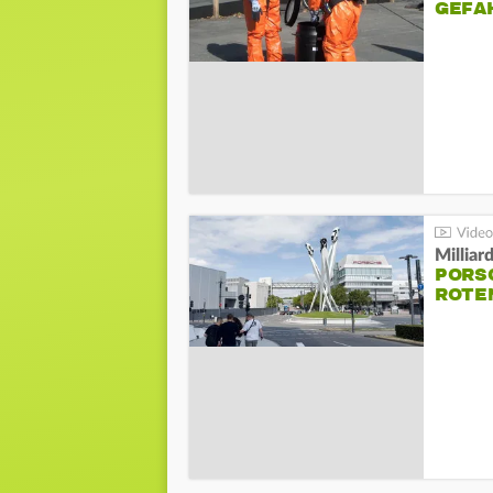
GEFA
Millia
PORSC
ROTE