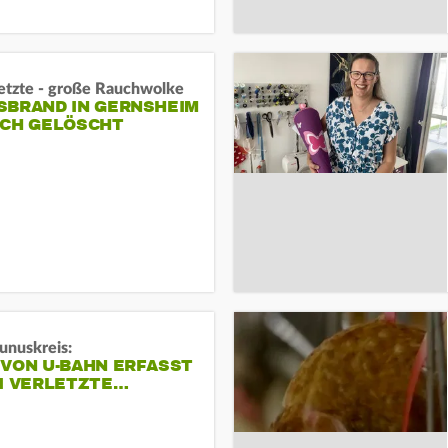
letzte - große Rauchwolke
BRAND IN GERNSHEIM E
CH GELÖSCHT
unuskreis:
 VON U-BAHN ERFASST
EI VERLETZTE…