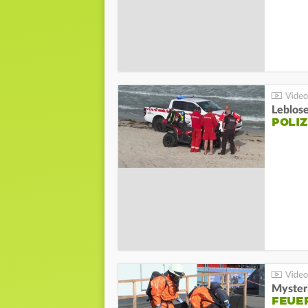
Leblos
POLIZ
Mysteri
FEUE