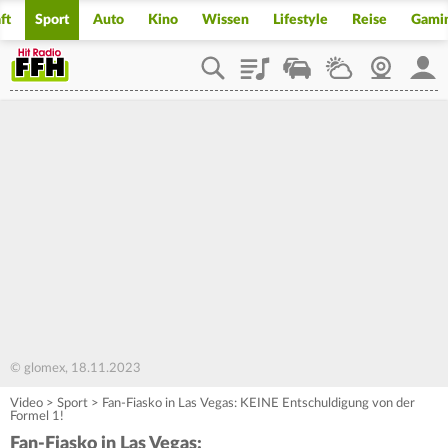
ft
Sport
Auto
Kino
Wissen
Lifestyle
Reise
Gami
Playlist
Staupilot
Wetter
Webcam
Mein
© glomex, 18.11.2023
Video
>
Sport
>
Fan-Fiasko in Las Vegas: KEINE Entschuldigung von der
Formel 1!
Fan-Fiasko in Las Vegas: