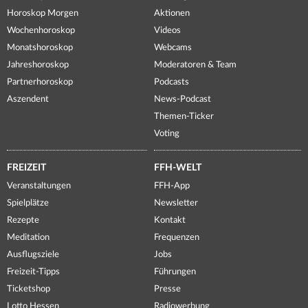
Horoskop Morgen
Aktionen
Wochenhoroskop
Videos
Monatshoroskop
Webcams
Jahreshoroskop
Moderatoren & Team
Partnerhoroskop
Podcasts
Aszendent
News-Podcast
Themen-Ticker
Voting
FREIZEIT
FFH-WELT
Veranstaltungen
FFH-App
Spielplätze
Newsletter
Rezepte
Kontakt
Meditation
Frequenzen
Ausflugsziele
Jobs
Freizeit-Tipps
Führungen
Ticketshop
Presse
Lotto Hessen
Radiowerbung