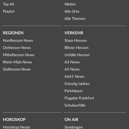
Top 40
Wetter
Playlist
Alle Orte
Alle Themen
REGIONEN
VERKEHR
Nordhessen News
Staus Hessen
Osthessen News
Blitzer Hessen
Mittelhessen News
Unfälle Hessen
Rhein-Main News
A3 News
Südhessen News
A5 News
A661 News
Günstig tanken
Parkhäuser
Flugplan Frankfurt
Schulausfälle
HOROSKOP
ON AIR
Horoskop Heute
Sendungen