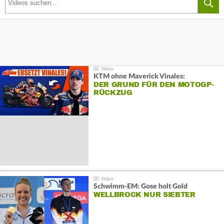
KTM ohne Maverick Vinales:
DER GRUND FÜR DEN MOTOGP-
RÜCKZUG
Schwimm-EM: Gose holt Gold
WELLBROCK NUR SIEBTER