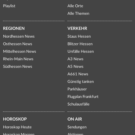
Playlist
Alle Orte
Alle Themen
REGIONEN
VERKEHR
Nordhessen News
Staus Hessen
Osthessen News
Blitzer Hessen
Mittelhessen News
Unfälle Hessen
Rhein-Main News
A3 News
Südhessen News
A5 News
A661 News
Günstig tanken
Parkhäuser
Flugplan Frankfurt
Schulausfälle
HOROSKOP
ON AIR
Horoskop Heute
Sendungen
Horoskop Morgen
Aktionen