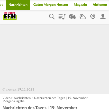
et
Nachrichten
Guten Morgen Hessen
Magazin
Aktionen
Playlist
Staupilot
Wetter
Webcam
Mein
© glomex, 19.11.2023
Video
>
Nachrichten
>
Nachrichten des Tages | 19. November -
Morgenausgabe
Nachrichten des Tages | 19. November