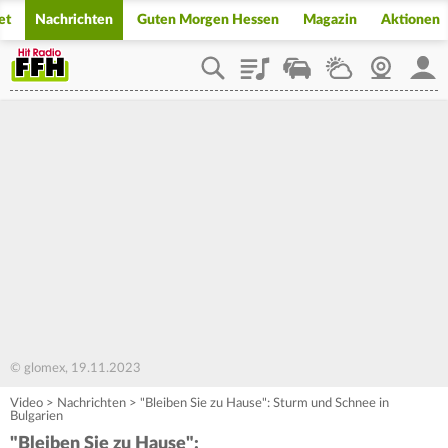
et
Nachrichten
Guten Morgen Hessen
Magazin
Aktionen
Playlist
Staupilot
Wetter
Webcam
Mein
© glomex, 19.11.2023
Video
>
Nachrichten
>
"Bleiben Sie zu Hause": Sturm und Schnee in
Bulgarien
"Bleiben Sie zu Hause":