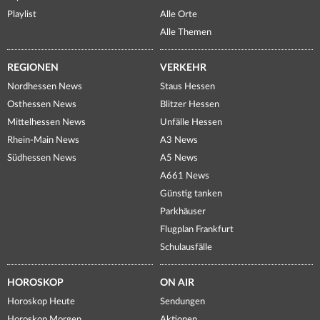
Playlist
Alle Orte
Alle Themen
REGIONEN
VERKEHR
Nordhessen News
Staus Hessen
Osthessen News
Blitzer Hessen
Mittelhessen News
Unfälle Hessen
Rhein-Main News
A3 News
Südhessen News
A5 News
A661 News
Günstig tanken
Parkhäuser
Flugplan Frankfurt
Schulausfälle
HOROSKOP
ON AIR
Horoskop Heute
Sendungen
Horoskop Morgen
Aktionen