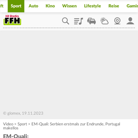
ft
Sport
Auto
Kino
Wissen
Lifestyle
Reise
Gami
Playlist
Staupilot
Wetter
Webcam
Mein
© glomex, 19.11.2023
Video
>
Sport
>
EM-Quali: Serbien erstmals zur Endrunde, Portugal
makellos
EM-Quali: