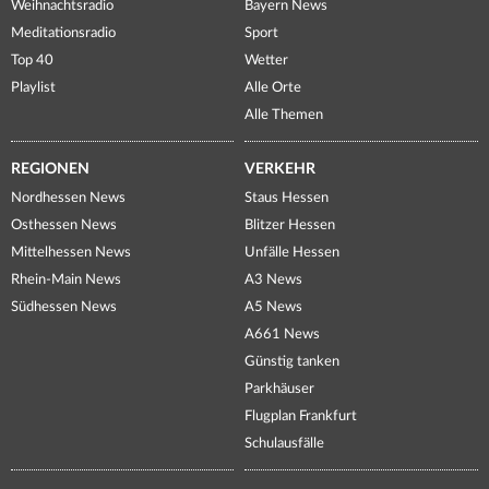
Weihnachtsradio
Bayern News
Meditationsradio
Sport
Top 40
Wetter
Playlist
Alle Orte
Alle Themen
REGIONEN
VERKEHR
Nordhessen News
Staus Hessen
Osthessen News
Blitzer Hessen
Mittelhessen News
Unfälle Hessen
Rhein-Main News
A3 News
Südhessen News
A5 News
A661 News
Günstig tanken
Parkhäuser
Flugplan Frankfurt
Schulausfälle