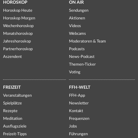
HOROSKOP
ON AIR
Horoskop Heute
Sendungen
Horoskop Morgen
Aktionen
Wochenhoroskop
Videos
Monatshoroskop
Webcams
Jahreshoroskop
Moderatoren & Team
Partnerhoroskop
Podcasts
Aszendent
News-Podcast
Themen-Ticker
Voting
FREIZEIT
FFH-WELT
Veranstaltungen
FFH-App
Spielplätze
Newsletter
Rezepte
Kontakt
Meditation
Frequenzen
Ausflugsziele
Jobs
Freizeit-Tipps
Führungen