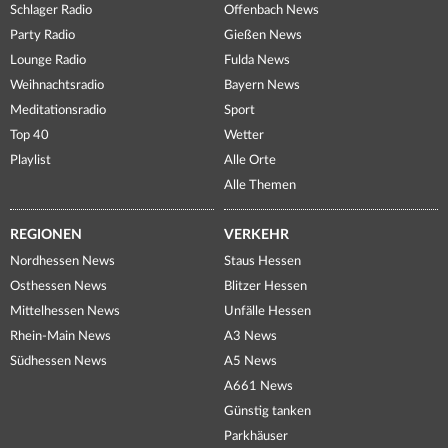
Schlager Radio
Offenbach News
Party Radio
Gießen News
Lounge Radio
Fulda News
Weihnachtsradio
Bayern News
Meditationsradio
Sport
Top 40
Wetter
Playlist
Alle Orte
Alle Themen
REGIONEN
VERKEHR
Nordhessen News
Staus Hessen
Osthessen News
Blitzer Hessen
Mittelhessen News
Unfälle Hessen
Rhein-Main News
A3 News
Südhessen News
A5 News
A661 News
Günstig tanken
Parkhäuser