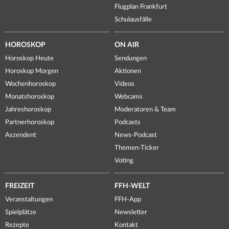
Flugplan Frankfurt
Schulausfälle
HOROSKOP
ON AIR
Horoskop Heute
Sendungen
Horoskop Morgen
Aktionen
Wochenhoroskop
Videos
Monatshoroskop
Webcams
Jahreshoroskop
Moderatoren & Team
Partnerhoroskop
Podcasts
Aszendent
News-Podcast
Themen-Ticker
Voting
FREIZEIT
FFH-WELT
Veranstaltungen
FFH-App
Spielplätze
Newsletter
Rezepte
Kontakt