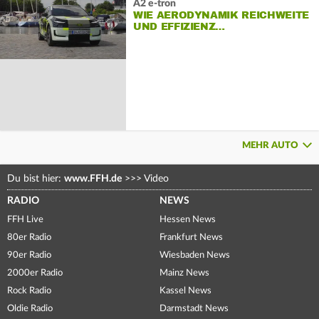
A2 e-tron
WIE AERODYNAMIK REICHWEITE
UND EFFIZIENZ…
MEHR AUTO
Du bist hier:
www.FFH.de
>>>
Video
RADIO
NEWS
FFH Live
Hessen News
80er Radio
Frankfurt News
90er Radio
Wiesbaden News
2000er Radio
Mainz News
Rock Radio
Kassel News
Oldie Radio
Darmstadt News