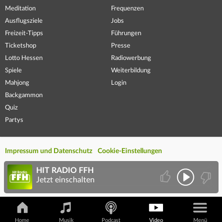
Meditation
Frequenzen
Ausflugsziele
Jobs
Freizeit-Tipps
Führungen
Ticketshop
Presse
Lotto Hessen
Radiowerbung
Spiele
Weiterbildung
Mahjong
Login
Backgammon
Quiz
Partys
Impressum und Datenschutz
Cookie-Einstellungen
HIT RADIO FFH
Jetzt einschalten
Home
Musik
Podcast
Video
Menü