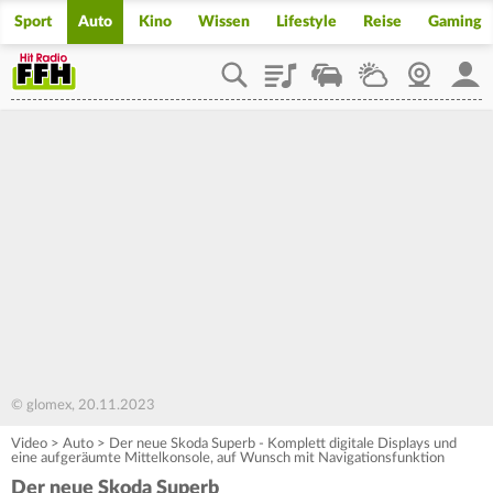
Sport
Auto
Kino
Wissen
Lifestyle
Reise
Gaming
Playlist
Staupilot
Wetter
Webcam
Mein
© glomex, 20.11.2023
Video
>
Auto
>
Der neue Skoda Superb - Komplett digitale Displays und
eine aufgeräumte Mittelkonsole, auf Wunsch mit Navigationsfunktion
Der neue Skoda Superb