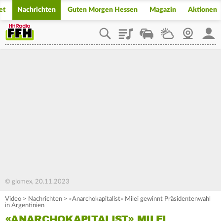
et
Nachrichten
Guten Morgen Hessen
Magazin
Aktionen
Playlist
Staupilot
Wetter
Webcam
Mein
© glomex, 20.11.2023
Video
>
Nachrichten
>
«Anarchokapitalist» Milei gewinnt Präsidentenwahl
in Argentinien
«ANARCHOKAPITALIST» MILEI