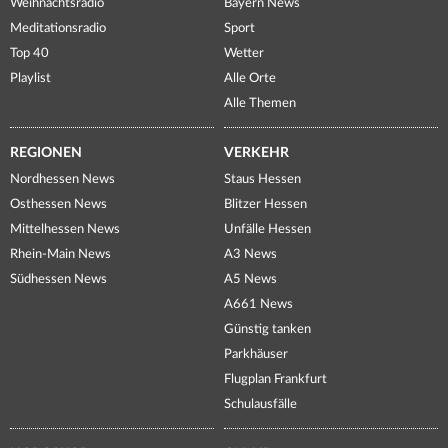
Weihnachtsradio
Bayern News
Meditationsradio
Sport
Top 40
Wetter
Playlist
Alle Orte
Alle Themen
REGIONEN
VERKEHR
Nordhessen News
Staus Hessen
Osthessen News
Blitzer Hessen
Mittelhessen News
Unfälle Hessen
Rhein-Main News
A3 News
Südhessen News
A5 News
A661 News
Günstig tanken
Parkhäuser
Flugplan Frankfurt
Schulausfälle