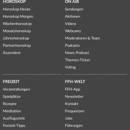
HOROSKOP
ON AIR
Horoskop Heute
Sendungen
Horoskop Morgen
Aktionen
Wochenhoroskop
Videos
Monatshoroskop
Webcams
Jahreshoroskop
Moderatoren & Team
Partnerhoroskop
Podcasts
Aszendent
News-Podcast
Themen-Ticker
Voting
FREIZEIT
FFH-WELT
Veranstaltungen
FFH-App
Spielplätze
Newsletter
Rezepte
Kontakt
Meditation
Frequenzen
Ausflugsziele
Jobs
Freizeit-Tipps
Führungen