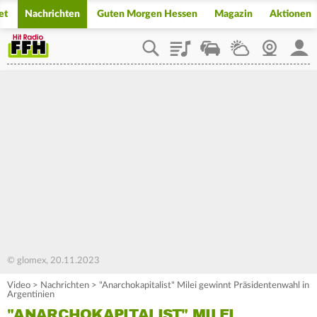
et
Nachrichten
Guten Morgen Hessen
Magazin
Aktionen
Playlist
Staupilot
Wetter
Webcam
Mein
© glomex, 20.11.2023
Video
>
Nachrichten
>
"Anarchokapitalist" Milei gewinnt Präsidentenwahl in
Argentinien
"ANARCHOKAPITALIST" MILEI