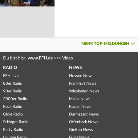
MEHR TOP-MELDUNGEN
Du bist hier:
www.FFH.de
>>>
Video
RADIO
NEWS
FFH Live
Hessen News
80er Radio
Frankfurt News
90er Radio
Wiesbaden News
2000er Radio
Mainz News
Rock Radio
Kassel News
Oldie Radio
Darmstadt News
Schlager Radio
Offenbach News
Party Radio
Gießen News
Lounge Radio
Fulda News