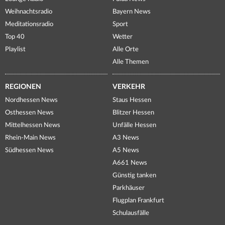
Weihnachtsradio
Bayern News
Meditationsradio
Sport
Top 40
Wetter
Playlist
Alle Orte
Alle Themen
REGIONEN
VERKEHR
Nordhessen News
Staus Hessen
Osthessen News
Blitzer Hessen
Mittelhessen News
Unfälle Hessen
Rhein-Main News
A3 News
Südhessen News
A5 News
A661 News
Günstig tanken
Parkhäuser
Flugplan Frankfurt
Schulausfälle