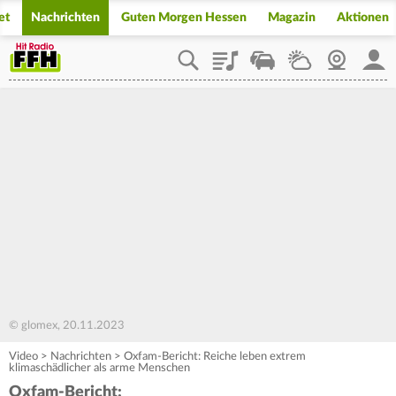
et
Nachrichten
Guten Morgen Hessen
Magazin
Aktionen
Playlist
Staupilot
Wetter
Webcam
Mein
© glomex, 20.11.2023
Video
>
Nachrichten
>
Oxfam-Bericht: Reiche leben extrem
klimaschädlicher als arme Menschen
Oxfam-Bericht: