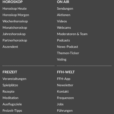
HOROSKOP
ON AIR
Horoskop Heute
Sendungen
Horoskop Morgen
Aktionen
Wochenhoroskop
Videos
Monatshoroskop
Webcams
Jahreshoroskop
Moderatoren & Team
Partnerhoroskop
Podcasts
Aszendent
News-Podcast
Themen-Ticker
Voting
FREIZEIT
FFH-WELT
Veranstaltungen
FFH-App
Spielplätze
Newsletter
Rezepte
Kontakt
Meditation
Frequenzen
Ausflugsziele
Jobs
Freizeit-Tipps
Führungen