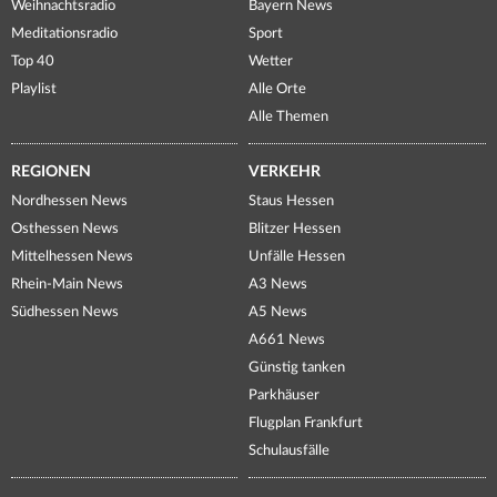
Weihnachtsradio
Bayern News
Meditationsradio
Sport
Top 40
Wetter
Playlist
Alle Orte
Alle Themen
REGIONEN
VERKEHR
Nordhessen News
Staus Hessen
Osthessen News
Blitzer Hessen
Mittelhessen News
Unfälle Hessen
Rhein-Main News
A3 News
Südhessen News
A5 News
A661 News
Günstig tanken
Parkhäuser
Flugplan Frankfurt
Schulausfälle