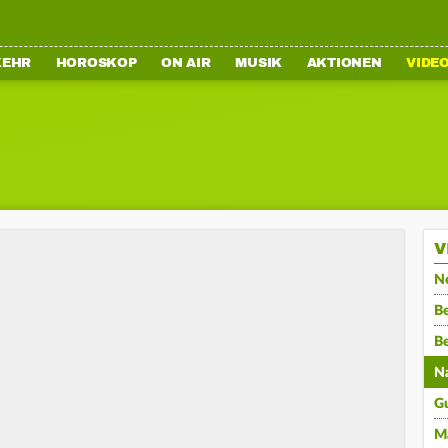
KEHR
HOROSKOP
ON AIR
MUSIK
AKTIONEN
VIDE
V
N
Be
B
N
G
M