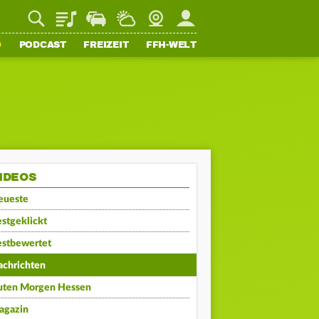
Playlist
Staupilot
Wetter
Webcam
Mein FFH
O
PODCAST
FREIZEIT
FFH-WELT
IDEOS
eueste
stgeklickt
estbewertet
achrichten
uten Morgen Hessen
agazin