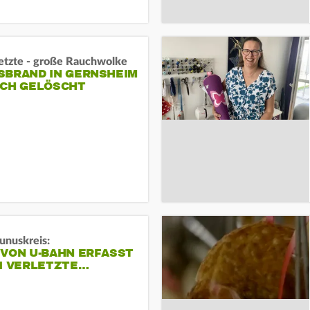
letzte - große Rauchwolke
BRAND IN GERNSHEIM E
CH GELÖSCHT
unuskreis:
 VON U-BAHN ERFASST
EI VERLETZTE…