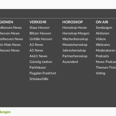
GIONEN
VERKEHR
HOROSKOP
ON AIR
dhessen News
Staus Hessen
Horoskop Heute
Sendungen
hessen News
Blitzer Hessen
Horoskop Morgen
Aktionen
telhessen News
Unfälle Hessen
Wochenhoroskop
Videos
in-Main News
A3 News
Monatshoroskop
Webcams
hessen News
A5 News
Jahreshoroskop
Moderatoren
A661 News
Partnerhoroskop
Podcasts
Günstig tanken
Aszendent
News-Podcas
Parkhäuser
Themen-Tick
Flugplan Frankfurt
Voting
Schulausfälle
llungen