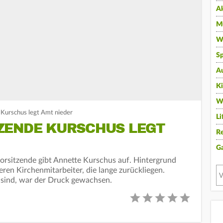
A
Mu
Wi
Sp
A
K
W
Kurschus legt Amt nieder
Li
ZENDE KURSCHUS LEGT
Re
G
orsitzende gibt Annette Kurschus auf. Hintergrund
eren Kirchenmitarbeiter, die lange zurückliegen.
 sind, war der Druck gewachsen.