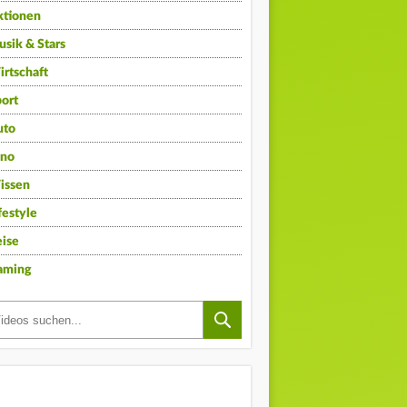
ktionen
sik & Stars
rtschaft
ort
uto
ino
issen
festyle
ise
aming