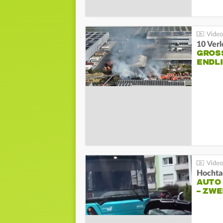
10 Ver
GROSS
NDLI
Hochta
AUTO
– ZW