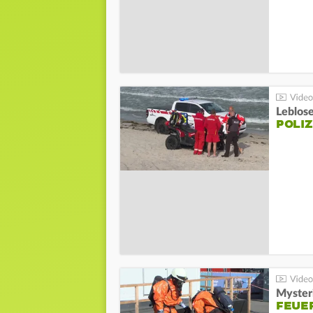
Leblos
POLIZ
Mysteri
FEUE