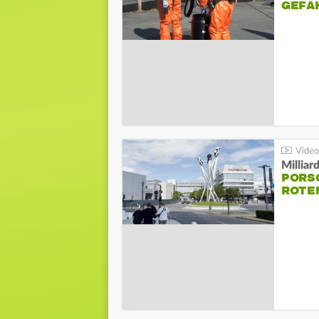
GEFA
Millia
PORSC
ROTE