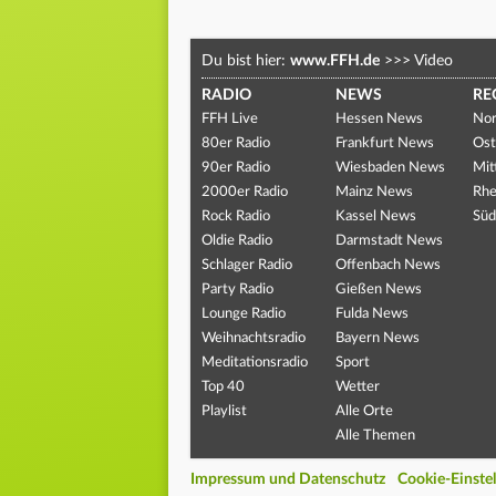
Du bist hier:
www.FFH.de
>>>
Video
RADIO
NEWS
RE
FFH Live
Hessen News
Nor
80er Radio
Frankfurt News
Ost
90er Radio
Wiesbaden News
Mit
2000er Radio
Mainz News
Rhe
Rock Radio
Kassel News
Süd
Oldie Radio
Darmstadt News
Schlager Radio
Offenbach News
Party Radio
Gießen News
Lounge Radio
Fulda News
Weihnachtsradio
Bayern News
Meditationsradio
Sport
Top 40
Wetter
Playlist
Alle Orte
Alle Themen
Impressum und Datenschutz
Cookie-Einste