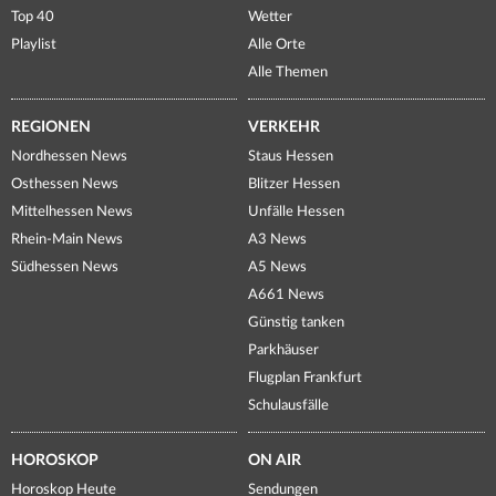
Top 40
Wetter
Playlist
Alle Orte
Alle Themen
REGIONEN
VERKEHR
Nordhessen News
Staus Hessen
Osthessen News
Blitzer Hessen
Mittelhessen News
Unfälle Hessen
Rhein-Main News
A3 News
Südhessen News
A5 News
A661 News
Günstig tanken
Parkhäuser
Flugplan Frankfurt
Schulausfälle
HOROSKOP
ON AIR
Horoskop Heute
Sendungen