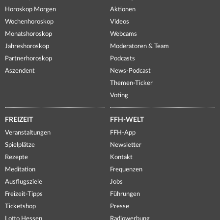
Horoskop Morgen
Aktionen
Wochenhoroskop
Videos
Monatshoroskop
Webcams
Jahreshoroskop
Moderatoren & Team
Partnerhoroskop
Podcasts
Aszendent
News-Podcast
Themen-Ticker
Voting
FREIZEIT
FFH-WELT
Veranstaltungen
FFH-App
Spielplätze
Newsletter
Rezepte
Kontakt
Meditation
Frequenzen
Ausflugsziele
Jobs
Freizeit-Tipps
Führungen
Ticketshop
Presse
Lotto Hessen
Radiowerbung