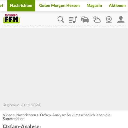
et
Nachrichten
Guten Morgen Hessen
Magazin
Aktionen
Playlist
Staupilot
Wetter
Webcam
Mein
© glomex, 20.11.2023
Video
>
Nachrichten
>
Oxfam-Analyse: So klimaschädlich leben die
Superreichen
Oxfam-Analyse: