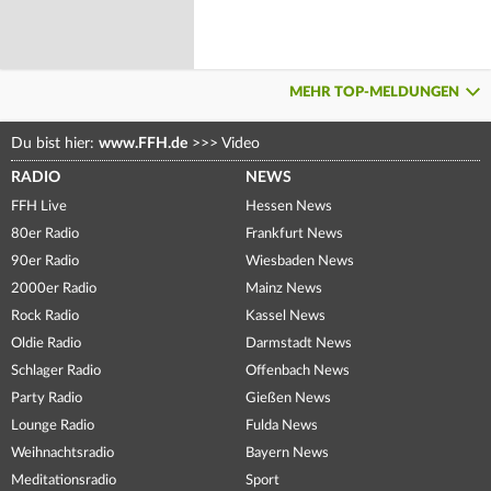
MEHR TOP-MELDUNGEN
Du bist hier:
www.FFH.de
>>>
Video
RADIO
NEWS
FFH Live
Hessen News
80er Radio
Frankfurt News
90er Radio
Wiesbaden News
2000er Radio
Mainz News
Rock Radio
Kassel News
Oldie Radio
Darmstadt News
Schlager Radio
Offenbach News
Party Radio
Gießen News
Lounge Radio
Fulda News
Weihnachtsradio
Bayern News
Meditationsradio
Sport