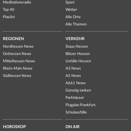
Meditationsradio
Sport
Top 40
Wetter
Playlist
Alle Orte
Alle Themen
REGIONEN
VERKEHR
Nordhessen News
Staus Hessen
Osthessen News
Blitzer Hessen
Mittelhessen News
Unfälle Hessen
Rhein-Main News
A3 News
Südhessen News
A5 News
A661 News
Günstig tanken
Parkhäuser
Flugplan Frankfurt
Schulausfälle
HOROSKOP
ON AIR