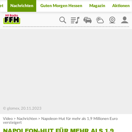
et
Nachrichten
Guten Morgen Hessen
Magazin
Aktionen
Playlist
Staupilot
Wetter
Webcam
Mein
© glomex, 20.11.2023
Video
>
Nachrichten
>
Napoleon-Hut für mehr als 1,9 Millionen Euro
versteigert
NAPOLEON-HUT FÜR MEHR ALS 1,9