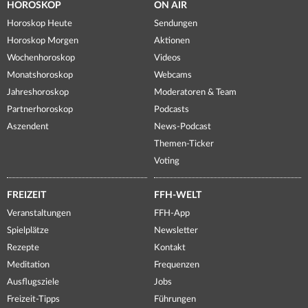
HOROSKOP
ON AIR
Horoskop Heute
Sendungen
Horoskop Morgen
Aktionen
Wochenhoroskop
Videos
Monatshoroskop
Webcams
Jahreshoroskop
Moderatoren & Team
Partnerhoroskop
Podcasts
Aszendent
News-Podcast
Themen-Ticker
Voting
FREIZEIT
FFH-WELT
Veranstaltungen
FFH-App
Spielplätze
Newsletter
Rezepte
Kontakt
Meditation
Frequenzen
Ausflugsziele
Jobs
Freizeit-Tipps
Führungen