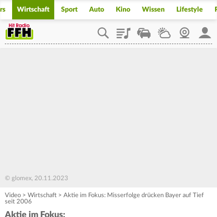
rs
Wirtschaft
Sport
Auto
Kino
Wissen
Lifestyle
Playlist
Staupilot
Wetter
Webcam
Mein
© glomex, 20.11.2023
Video
>
Wirtschaft
>
Aktie im Fokus: Misserfolge drücken Bayer auf Tief
seit 2006
Aktie im Fokus: