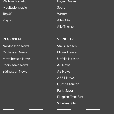
Weihnachtsradio
Bayern News
Meditationsradio
Sport
Top 40
Wetter
Playlist
Alle Orte
Alle Themen
REGIONEN
VERKEHR
Nordhessen News
Staus Hessen
Osthessen News
Blitzer Hessen
Mittelhessen News
Unfälle Hessen
Rhein-Main News
A3 News
Südhessen News
A5 News
A661 News
Günstig tanken
Parkhäuser
Flugplan Frankfurt
Schulausfälle