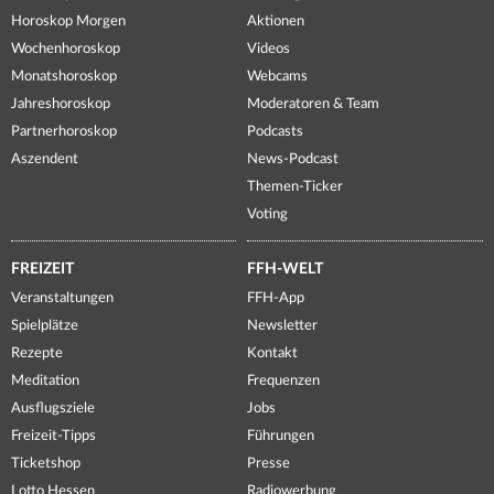
Horoskop Morgen
Aktionen
Wochenhoroskop
Videos
Monatshoroskop
Webcams
Jahreshoroskop
Moderatoren & Team
Partnerhoroskop
Podcasts
Aszendent
News-Podcast
Themen-Ticker
Voting
FREIZEIT
FFH-WELT
Veranstaltungen
FFH-App
Spielplätze
Newsletter
Rezepte
Kontakt
Meditation
Frequenzen
Ausflugsziele
Jobs
Freizeit-Tipps
Führungen
Ticketshop
Presse
Lotto Hessen
Radiowerbung