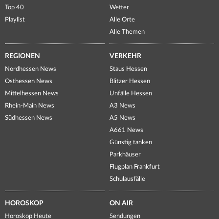
Top 40
Wetter
Playlist
Alle Orte
Alle Themen
REGIONEN
VERKEHR
Nordhessen News
Staus Hessen
Osthessen News
Blitzer Hessen
Mittelhessen News
Unfälle Hessen
Rhein-Main News
A3 News
Südhessen News
A5 News
A661 News
Günstig tanken
Parkhäuser
Flugplan Frankfurt
Schulausfälle
HOROSKOP
ON AIR
Horoskop Heute
Sendungen