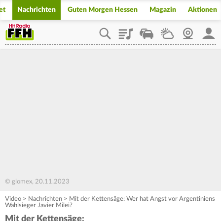
et
Nachrichten
Guten Morgen Hessen
Magazin
Aktionen
Playlist
Staupilot
Wetter
Webcam
Mein
© glomex, 20.11.2023
Video
>
Nachrichten
>
Mit der Kettensäge: Wer hat Angst vor Argentiniens
Wahlsieger Javier Milei?
Mit der Kettensäge: