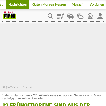
et
Nachrichten
Guten Morgen Hessen
Magazin
Aktionen
Playlist
Staupilot
Wetter
Webcam
Mein
© glomex, 20.11.2023
Video
>
Nachrichten
>
29 Frühgeborene sind aus der "Todeszone" in Gaza
nach Ägypten gebracht worden
29 FRÜHGEBORENE SIND AUS DER