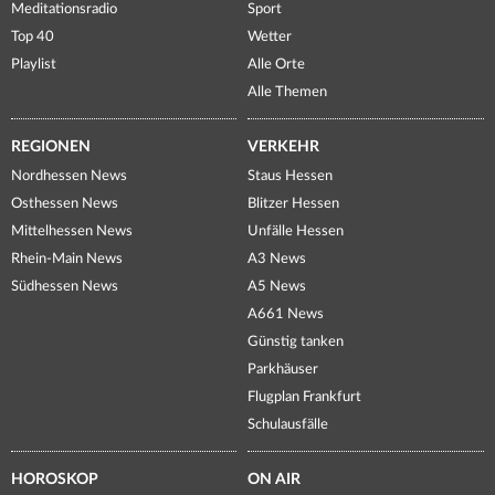
Meditationsradio
Sport
Top 40
Wetter
Playlist
Alle Orte
Alle Themen
REGIONEN
VERKEHR
Nordhessen News
Staus Hessen
Osthessen News
Blitzer Hessen
Mittelhessen News
Unfälle Hessen
Rhein-Main News
A3 News
Südhessen News
A5 News
A661 News
Günstig tanken
Parkhäuser
Flugplan Frankfurt
Schulausfälle
HOROSKOP
ON AIR