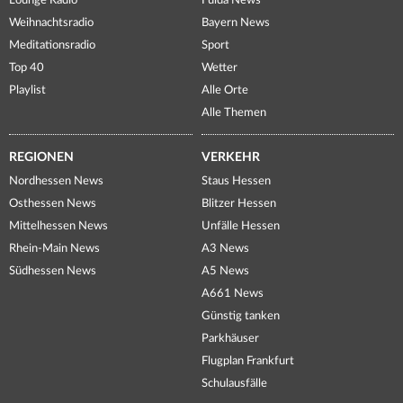
Lounge Radio
Fulda News
Weihnachtsradio
Bayern News
Meditationsradio
Sport
Top 40
Wetter
Playlist
Alle Orte
Alle Themen
REGIONEN
VERKEHR
Nordhessen News
Staus Hessen
Osthessen News
Blitzer Hessen
Mittelhessen News
Unfälle Hessen
Rhein-Main News
A3 News
Südhessen News
A5 News
A661 News
Günstig tanken
Parkhäuser
Flugplan Frankfurt
Schulausfälle