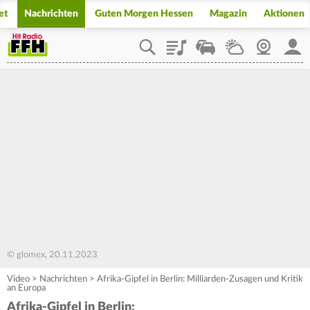
et
Nachrichten
Guten Morgen Hessen
Magazin
Aktionen
Playlist
Staupilot
Wetter
Webcam
Mein
© glomex, 20.11.2023
Video
>
Nachrichten
>
Afrika-Gipfel in Berlin: Milliarden-Zusagen und Kritik
an Europa
Afrika-Gipfel in Berlin: