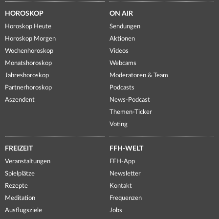
HOROSKOP
ON AIR
Horoskop Heute
Sendungen
Horoskop Morgen
Aktionen
Wochenhoroskop
Videos
Monatshoroskop
Webcams
Jahreshoroskop
Moderatoren & Team
Partnerhoroskop
Podcasts
Aszendent
News-Podcast
Themen-Ticker
Voting
FREIZEIT
FFH-WELT
Veranstaltungen
FFH-App
Spielplätze
Newsletter
Rezepte
Kontakt
Meditation
Frequenzen
Ausflugsziele
Jobs