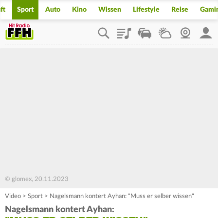
ft
Sport
Auto
Kino
Wissen
Lifestyle
Reise
Gami
Playlist
Staupilot
Wetter
Webcam
Mein
© glomex, 20.11.2023
Video
>
Sport
>
Nagelsmann kontert Ayhan: "Muss er selber wissen"
Nagelsmann kontert Ayhan: