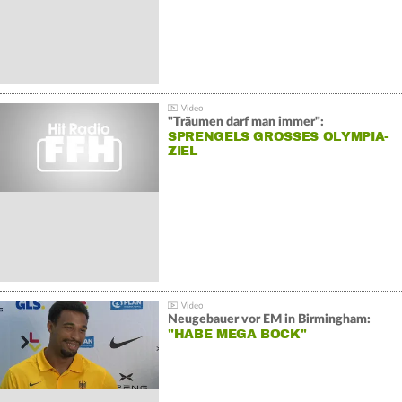
"Träumen darf man immer":
SPRENGELS GROSSES OLYMPIA-Z
IEL
Neugebauer vor EM in Birmingham:
"HABE MEGA BOCK"