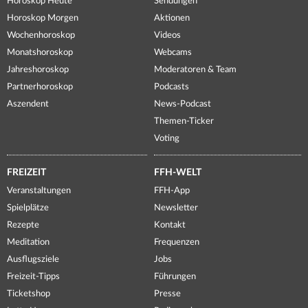
Horoskop Heute
Sendungen
Horoskop Morgen
Aktionen
Wochenhoroskop
Videos
Monatshoroskop
Webcams
Jahreshoroskop
Moderatoren & Team
Partnerhoroskop
Podcasts
Aszendent
News-Podcast
Themen-Ticker
Voting
FREIZEIT
FFH-WELT
Veranstaltungen
FFH-App
Spielplätze
Newsletter
Rezepte
Kontakt
Meditation
Frequenzen
Ausflugsziele
Jobs
Freizeit-Tipps
Führungen
Ticketshop
Presse