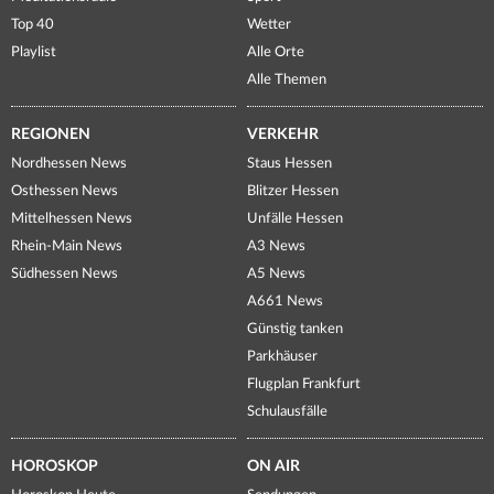
Top 40
Wetter
Playlist
Alle Orte
Alle Themen
REGIONEN
VERKEHR
Nordhessen News
Staus Hessen
Osthessen News
Blitzer Hessen
Mittelhessen News
Unfälle Hessen
Rhein-Main News
A3 News
Südhessen News
A5 News
A661 News
Günstig tanken
Parkhäuser
Flugplan Frankfurt
Schulausfälle
HOROSKOP
ON AIR