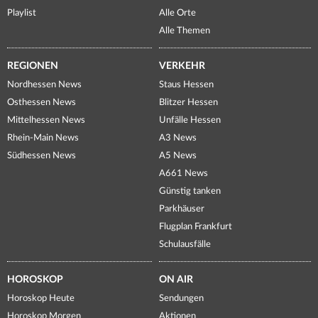
Playlist
Alle Orte
Alle Themen
REGIONEN
VERKEHR
Nordhessen News
Staus Hessen
Osthessen News
Blitzer Hessen
Mittelhessen News
Unfälle Hessen
Rhein-Main News
A3 News
Südhessen News
A5 News
A661 News
Günstig tanken
Parkhäuser
Flugplan Frankfurt
Schulausfälle
HOROSKOP
ON AIR
Horoskop Heute
Sendungen
Horoskop Morgen
Aktionen