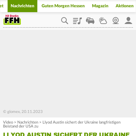
et
Nachrichten
Guten Morgen Hessen
Magazin
Aktionen
Playlist
Staupilot
Wetter
Webcam
Mein
© glomex, 20.11.2023
Video
>
Nachrichten
>
Llyod Austin sichert der Ukraine langfristigen
Beistand der USA zu
LLYOD AUSTIN SICHERT DER UKRAINE