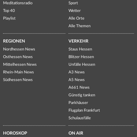
Meditationsradio
Sport
Top 40
Wetter
Playlist
Alle Orte
Alle Themen
REGIONEN
VERKEHR
Nordhessen News
Staus Hessen
Osthessen News
Blitzer Hessen
Mittelhessen News
Unfälle Hessen
Rhein-Main News
A3 News
Südhessen News
A5 News
A661 News
Günstig tanken
Parkhäuser
Flugplan Frankfurt
Schulausfälle
HOROSKOP
ON AIR