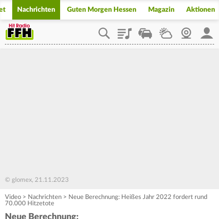
et
Nachrichten
Guten Morgen Hessen
Magazin
Aktionen
Playlist
Staupilot
Wetter
Webcam
Mein
© glomex, 21.11.2023
Video
>
Nachrichten
>
Neue Berechnung: Heißes Jahr 2022 fordert rund
70.000 Hitzetote
Neue Berechnung: