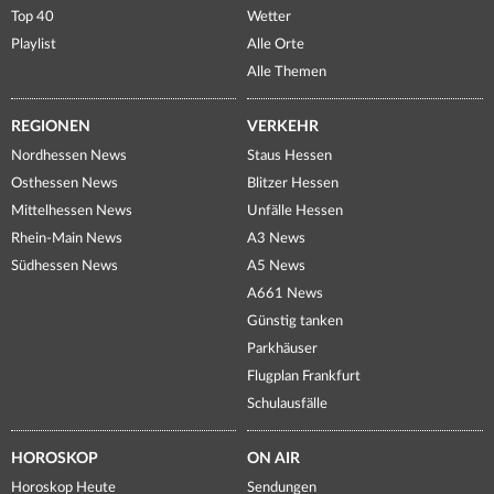
Top 40
Wetter
Playlist
Alle Orte
Alle Themen
REGIONEN
VERKEHR
Nordhessen News
Staus Hessen
Osthessen News
Blitzer Hessen
Mittelhessen News
Unfälle Hessen
Rhein-Main News
A3 News
Südhessen News
A5 News
A661 News
Günstig tanken
Parkhäuser
Flugplan Frankfurt
Schulausfälle
HOROSKOP
ON AIR
Horoskop Heute
Sendungen