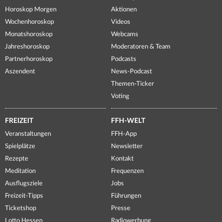
Horoskop Morgen
Aktionen
Wochenhoroskop
Videos
Monatshoroskop
Webcams
Jahreshoroskop
Moderatoren & Team
Partnerhoroskop
Podcasts
Aszendent
News-Podcast
Themen-Ticker
Voting
FREIZEIT
FFH-WELT
Veranstaltungen
FFH-App
Spielplätze
Newsletter
Rezepte
Kontakt
Meditation
Frequenzen
Ausflugsziele
Jobs
Freizeit-Tipps
Führungen
Ticketshop
Presse
Lotto Hessen
Radiowerbung