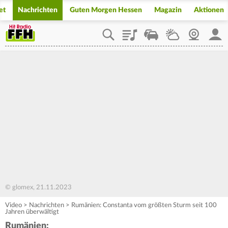
et
Nachrichten
Guten Morgen Hessen
Magazin
Aktionen
Playlist
Staupilot
Wetter
Webcam
Mein
© glomex, 21.11.2023
Video
>
Nachrichten
>
Rumänien: Constanta vom größten Sturm seit 100
Jahren überwältigt
Rumänien: