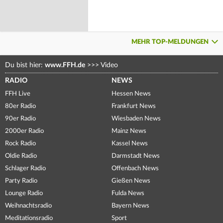
MEHR TOP-MELDUNGEN
Du bist hier:
www.FFH.de
>>>
Video
RADIO
NEWS
FFH Live
Hessen News
80er Radio
Frankfurt News
90er Radio
Wiesbaden News
2000er Radio
Mainz News
Rock Radio
Kassel News
Oldie Radio
Darmstadt News
Schlager Radio
Offenbach News
Party Radio
Gießen News
Lounge Radio
Fulda News
Weihnachtsradio
Bayern News
Meditationsradio
Sport