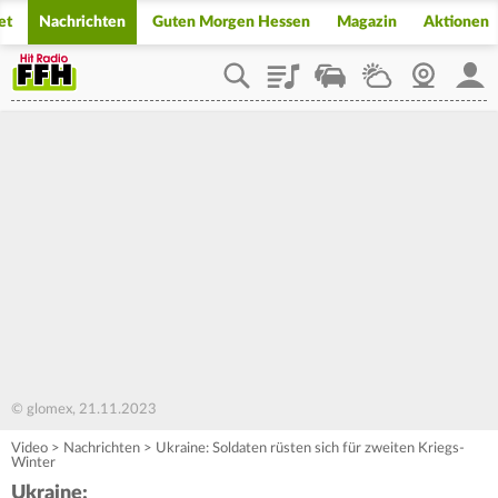
et
Nachrichten
Guten Morgen Hessen
Magazin
Aktionen
Playlist
Staupilot
Wetter
Webcam
Mein
© glomex, 21.11.2023
Video
>
Nachrichten
>
Ukraine: Soldaten rüsten sich für zweiten Kriegs-
Winter
Ukraine: