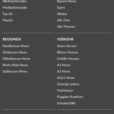
Weihnachtsradio
Bayern News
Meditationsradio
Sport
Top 40
Wetter
Playlist
Alle Orte
Alle Themen
REGIONEN
VERKEHR
Nordhessen News
Staus Hessen
Osthessen News
Blitzer Hessen
Mittelhessen News
Unfälle Hessen
Rhein-Main News
A3 News
Südhessen News
A5 News
A661 News
Günstig tanken
Parkhäuser
Flugplan Frankfurt
Schulausfälle