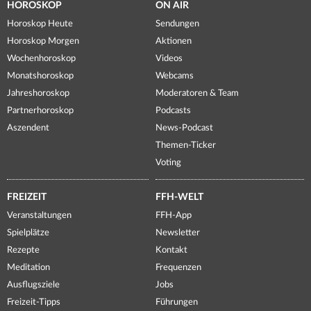
HOROSKOP
ON AIR
Horoskop Heute
Sendungen
Horoskop Morgen
Aktionen
Wochenhoroskop
Videos
Monatshoroskop
Webcams
Jahreshoroskop
Moderatoren & Team
Partnerhoroskop
Podcasts
Aszendent
News-Podcast
Themen-Ticker
Voting
FREIZEIT
FFH-WELT
Veranstaltungen
FFH-App
Spielplätze
Newsletter
Rezepte
Kontakt
Meditation
Frequenzen
Ausflugsziele
Jobs
Freizeit-Tipps
Führungen