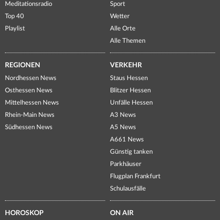
Meditationsradio
Sport
Top 40
Wetter
Playlist
Alle Orte
Alle Themen
REGIONEN
VERKEHR
Nordhessen News
Staus Hessen
Osthessen News
Blitzer Hessen
Mittelhessen News
Unfälle Hessen
Rhein-Main News
A3 News
Südhessen News
A5 News
A661 News
Günstig tanken
Parkhäuser
Flugplan Frankfurt
Schulausfälle
HOROSKOP
ON AIR