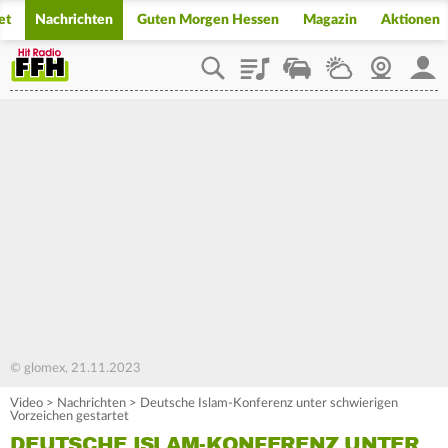
et
Nachrichten
Guten Morgen Hessen
Magazin
Aktionen
Playlist
Staupilot
Wetter
Webcam
Mein
© glomex, 21.11.2023
Video
>
Nachrichten
>
Deutsche Islam-Konferenz unter schwierigen
Vorzeichen gestartet
DEUTSCHE ISLAM-KONFERENZ UNTER