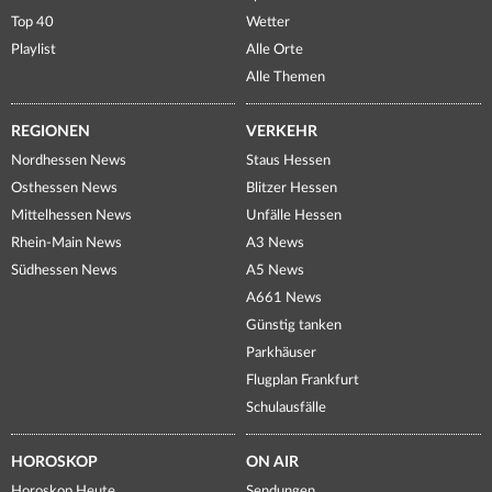
Top 40
Wetter
Playlist
Alle Orte
Alle Themen
REGIONEN
VERKEHR
Nordhessen News
Staus Hessen
Osthessen News
Blitzer Hessen
Mittelhessen News
Unfälle Hessen
Rhein-Main News
A3 News
Südhessen News
A5 News
A661 News
Günstig tanken
Parkhäuser
Flugplan Frankfurt
Schulausfälle
HOROSKOP
ON AIR
Horoskop Heute
Sendungen