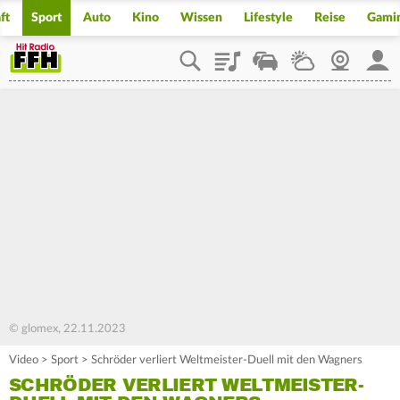
ft
Sport
Auto
Kino
Wissen
Lifestyle
Reise
Gami
Playlist
Staupilot
Wetter
Webcam
Mein
© glomex, 22.11.2023
Video
>
Sport
>
Schröder verliert Weltmeister-Duell mit den Wagners
SCHRÖDER VERLIERT WELTMEISTER-