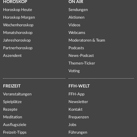
HOROSKOP
ON AIR
Horoskop Heute
Sendungen
Horoskop Morgen
Aktionen
Wochenhoroskop
Videos
Monatshoroskop
Webcams
Jahreshoroskop
Moderatoren & Team
Partnerhoroskop
Podcasts
Aszendent
News-Podcast
Themen-Ticker
Voting
FREIZEIT
FFH-WELT
Veranstaltungen
FFH-App
Spielplätze
Newsletter
Rezepte
Kontakt
Meditation
Frequenzen
Ausflugsziele
Jobs
Freizeit-Tipps
Führungen