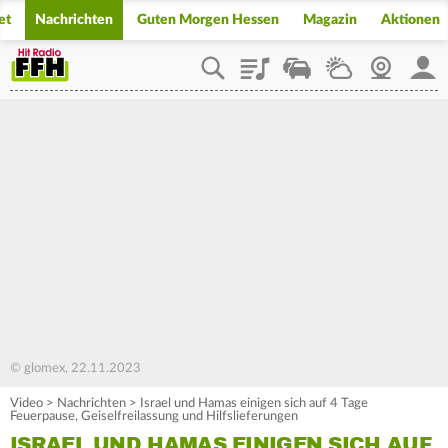
et
Nachrichten
Guten Morgen Hessen
Magazin
Aktionen
Playlist
Staupilot
Wetter
Webcam
Mein
© glomex, 22.11.2023
Video
>
Nachrichten
>
Israel und Hamas einigen sich auf 4 Tage
Feuerpause, Geiselfreilassung und Hilfslieferungen
ISRAEL UND HAMAS EINIGEN SICH AUF