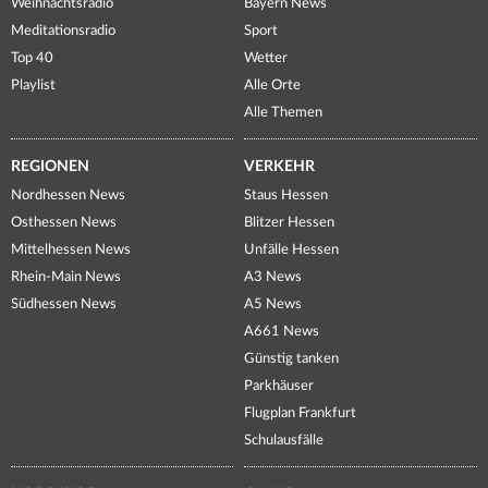
Weihnachtsradio
Bayern News
Meditationsradio
Sport
Top 40
Wetter
Playlist
Alle Orte
Alle Themen
REGIONEN
VERKEHR
Nordhessen News
Staus Hessen
Osthessen News
Blitzer Hessen
Mittelhessen News
Unfälle Hessen
Rhein-Main News
A3 News
Südhessen News
A5 News
A661 News
Günstig tanken
Parkhäuser
Flugplan Frankfurt
Schulausfälle