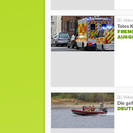
Totes 
FREM
AUSG
Die gef
DEUT