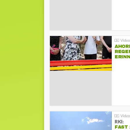
AHOR
REGE
ERIN
BEIM 
RKI:
FAST 