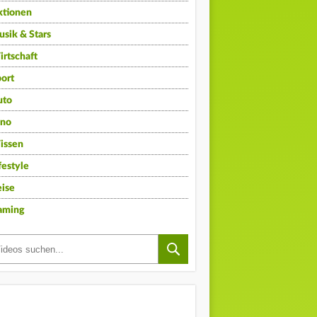
ktionen
sik & Stars
rtschaft
ort
uto
ino
issen
festyle
ise
aming