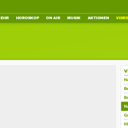
KEHR
HOROSKOP
ON AIR
MUSIK
AKTIONEN
VIDE
V
N
Be
B
N
G
M