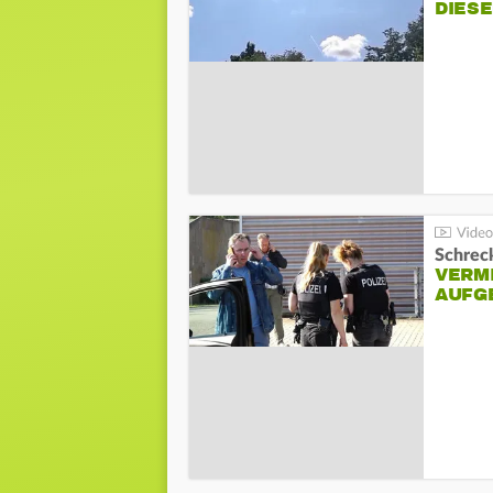
DIES
Schreck
VERM
AUFG