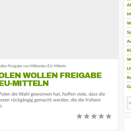
A
Mu
Wi
Sp
A
K
W
ollen Freigabe von Milliarden EU-Mitteln
Li
POLEN WOLLEN FREIGABE
Re
EU-MITTELN
G
Polen die Wahl gewonnen hat, hoffen viele, dass die
esen rückgängig gemacht werden, die die frühere
e.