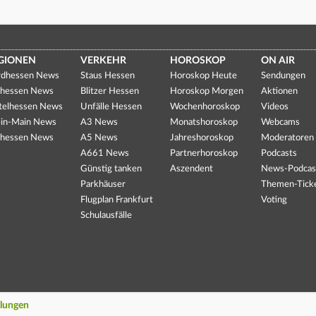
GIONEN
VERKEHR
HOROSKOP
ON AIR
dhessen News
Staus Hessen
Horoskop Heute
Sendungen
hessen News
Blitzer Hessen
Horoskop Morgen
Aktionen
telhessen News
Unfälle Hessen
Wochenhoroskop
Videos
in-Main News
A3 News
Monatshoroskop
Webcams
hessen News
A5 News
Jahreshoroskop
Moderatoren
A661 News
Partnerhoroskop
Podcasts
Günstig tanken
Aszendent
News-Podcas
Parkhäuser
Themen-Tick
Flugplan Frankfurt
Voting
Schulausfälle
llungen