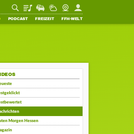
Playlist
Staupilot
Wetter
Webcam
Mein FFH
O
PODCAST
FREIZEIT
FFH-WELT
IDEOS
eueste
stgeklickt
estbewertet
achrichten
uten Morgen Hessen
agazin