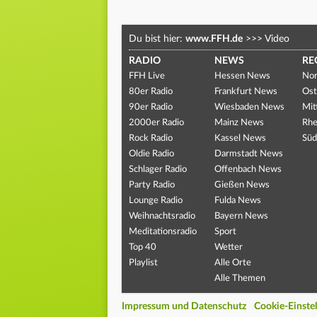
Du bist hier:
www.FFH.de
>>>
Video
RADIO
NEWS
RE
FFH Live
Hessen News
Nor
80er Radio
Frankfurt News
Ost
90er Radio
Wiesbaden News
Mit
2000er Radio
Mainz News
Rhe
Rock Radio
Kassel News
Süd
Oldie Radio
Darmstadt News
Schlager Radio
Offenbach News
Party Radio
Gießen News
Lounge Radio
Fulda News
Weihnachtsradio
Bayern News
Meditationsradio
Sport
Top 40
Wetter
Playlist
Alle Orte
Alle Themen
Impressum und Datenschutz
Cookie-Einste