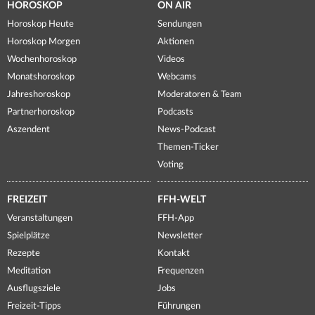
HOROSKOP
ON AIR
Horoskop Heute
Sendungen
Horoskop Morgen
Aktionen
Wochenhoroskop
Videos
Monatshoroskop
Webcams
Jahreshoroskop
Moderatoren & Team
Partnerhoroskop
Podcasts
Aszendent
News-Podcast
Themen-Ticker
Voting
FREIZEIT
FFH-WELT
Veranstaltungen
FFH-App
Spielplätze
Newsletter
Rezepte
Kontakt
Meditation
Frequenzen
Ausflugsziele
Jobs
Freizeit-Tipps
Führungen