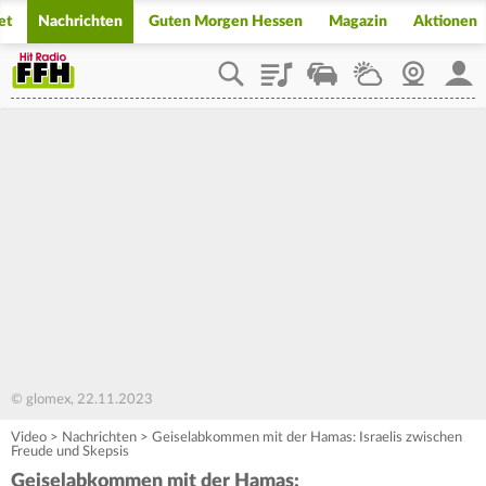
et
Nachrichten
Guten Morgen Hessen
Magazin
Aktionen
Playlist
Staupilot
Wetter
Webcam
Mein
© glomex, 22.11.2023
Video
>
Nachrichten
>
Geiselabkommen mit der Hamas: Israelis zwischen
Freude und Skepsis
Geiselabkommen mit der Hamas: