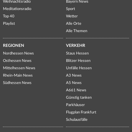
Weihnachtsradio
Bayern News
Meditationsradio
Sport
Top 40
Wetter
Playlist
Alle Orte
Alle Themen
REGIONEN
VERKEHR
Nordhessen News
Staus Hessen
Osthessen News
Blitzer Hessen
Mittelhessen News
Unfälle Hessen
Rhein-Main News
A3 News
Südhessen News
A5 News
A661 News
Günstig tanken
Parkhäuser
Flugplan Frankfurt
Schulausfälle